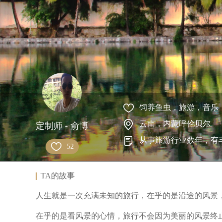
饲养鱼虫，旅游，音乐
云南，内蒙呼伦贝尔
定制师 - 俞博
从事旅游行业数年，有
52
TA的故事
人生就是一次充满未知的旅行，在乎的是沿途的风景
在乎的是看风景的心情，旅行不会因为美丽的风景终