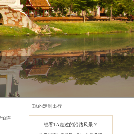
TA的定制出行
哪怕连
想看TA走过的沿路风景？