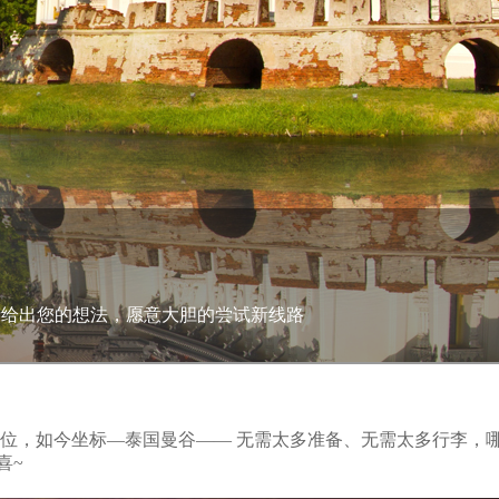
情给出您的想法，愿意大胆的尝试新线路
位，如今坐标—泰国曼谷—— 无需太多准备、无需太多行李，
喜~