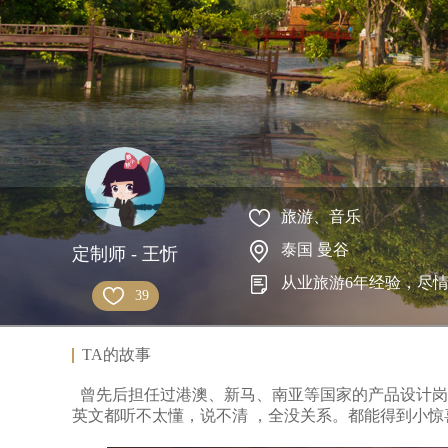
旅游、音乐
泰国 曼谷
定制师 - 王忻
从业旅游6年经验，尽
39
TA的故事
曾先后担任过港澳、新马、南亚等国家的产品设计岗
英文都听不太懂，说不清 ，全没关系。都能得到小惊