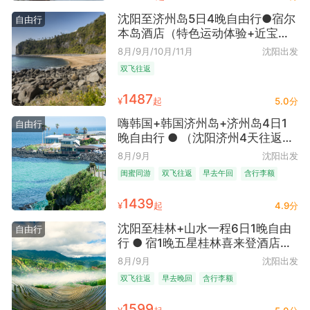
森林矿泉漂流+长白山自然探秘
（火山喷发实验）+打卡云顶市集
沈阳至济州岛5日4晚自由行●宿尔
自由行
+长白胜景+火山生态+火山地质
本岛酒店（特色运动体验+近宝健
+地理垂直植被带+朝鲜民俗文化体
路）
8月/9月/10月/11月
沈阳出发
验6日5晚跟团游 | 亲子度假新风尚
双飞往返
● 深度体验
1487
¥
起
5.0分
嗨韩国+韩国济州岛+济州岛4日1
自由行
晚自由行 ● （沈阳济州4天往返机
票+1晚济州岛3钻回忆酒店+无免
8月/9月
沈阳出发
税店折扣卡挂团）
闺蜜同游
双飞往返
早去午回
含行李额
免签
1439
¥
起
4.9分
沈阳至桂林+山水一程6日1晚自由
自由行
行 ● 宿1晚五星桂林喜来登酒店
·（沈阳桂林6天往返机票+托运
8月/9月
沈阳出发
10kg行李额）
双飞往返
早去晚回
含行李额
1599