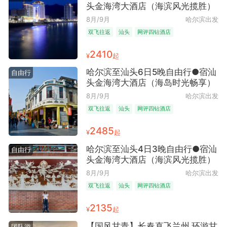
头金海湾大酒店（海滨风光揽胜）
8月/9月
哈尔滨出发
双飞往返
汕头
网评四钻酒店
2410
¥
起
哈尔滨至汕头6日5晚自由行●宿汕
自由行
头金海湾大酒店（海岛时光畅享）
8月/9月
哈尔滨出发
双飞往返
汕头
网评四钻酒店
2485
¥
起
哈尔滨至汕头4日3晚自由行●宿汕
自由行
头金海湾大酒店（海滨风光揽胜）
8月/9月
哈尔滨出发
双飞往返
汕头
网评四钻酒店
2135
¥
起
【国风甘青】长春直飞兰州 环游甘
团队游