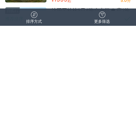
¥
起
5.0分
沈阳至桂林5日4晚自由行 ● 宿2晚
自由行
桂林凡尔赛酒店+2晚阳朔万丽花园
推荐排序
排序方式
更多筛选
酒店·（沈阳桂林5天往返机票+托
8月/9月
沈阳出发
运10kg行李额）
双飞往返
早去晚回
含行李额
销量
取消
清空筛选
确认
2518
¥
起
点评数量
价格区间
价格区间（元）
沈阳至嘉峪关+塞上行记+甘肃+嘉
自由行
峪关6日1晚自由行 ● 宿嘉峪关白
好评优先
—
鹿隐居度假酒店 ·（沈阳嘉峪关6天
行程天数
8月/9月
沈阳出发
往返机票+1晚四钻酒店）
双飞往返
含行李额
价格从低到高
清空价格
出发城市
1499
¥
起
价格从高到低
出游时间
沈阳直飞桂林双飞+桂林5日4晚自
自由行
由行 ● （含沈阳桂林春航往返含税
机票+2晚桂林喜来登饭店经典双床
8月/9月/10月
沈阳出发
人群场景
房+2晚阳朔新西街国际度假酒店豪
华房+占床含早）
服务特色