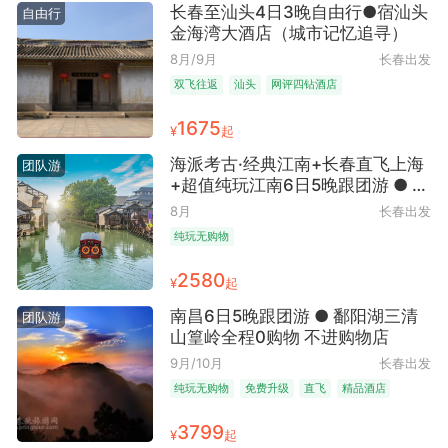
长春至汕头4日3晚自由行●宿汕头
自由行
金海湾大酒店（城市记忆追寻）
8月/9月
长春出发
双飞往返
汕头
网评四钻酒店
1675
¥
起
海派考古·经典江南+长春直飞上海
团队游
+超值纯玩江南6日5晚跟团游 ● 华
东五市+中山陵+惠山风景区+夜周
8月
长春出发
庄+乌镇+木渎 +西湖+灵隐飞来峰
纯玩无购物
2580
¥
起
南昌6日5晚跟团游 ● 鄱阳湖三清
团队游
山篁岭全程0购物 不进购物店
9月/10月
长春出发
纯玩无购物
免费升级
直飞
精品酒店
3799
¥
起