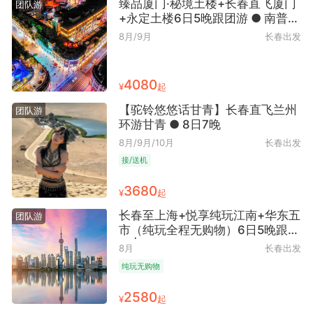
臻品厦门·秘境土楼+长春直飞厦门
团队游
+永定土楼6日5晚跟团游 ● 南普陀
寺+鼓浪屿+曾厝垵+无人机航拍
8月/9月
长春出发
+海景地铁+集美学村+高北土楼
4080
¥
起
【驼铃悠悠话甘青】长春直飞兰州
团队游
环游甘青 ● 8日7晚
8月/9月/10月
长春出发
接/送机
3680
¥
起
长春至上海+悦享纯玩江南+华东五
团队游
市（纯玩全程无购物）6日5晚跟团
游 | 意游未尽之旅 ● 夫子庙+中山
8月
长春出发
陵+浙大+灵山大佛 6天5晚
纯玩无购物
2580
¥
起