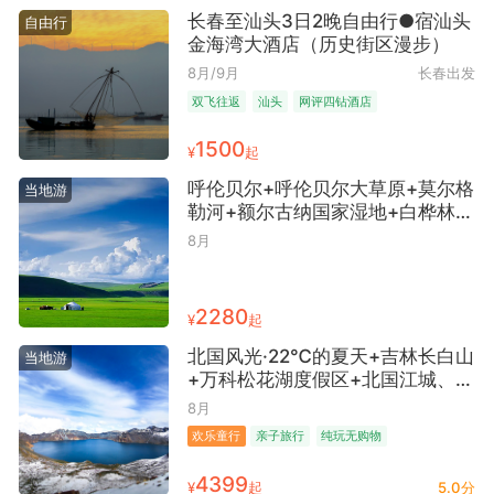
长春至汕头3日2晚自由行●宿汕头
自由行
金海湾大酒店（历史街区漫步）
8月/9月
长春出发
双飞往返
汕头
网评四钻酒店
1500
¥
起
呼伦贝尔+呼伦贝尔大草原+莫尔格
当地游
勒河+额尔古纳国家湿地+白桦林景
区+186彩带河景区+套娃广场+哈
8月
尔滨7日6晚跟团游 ● 私奔去草原7
天6晚 2到12小包团
2280
¥
起
北国风光·22℃的夏天+吉林长白山
当地游
+万科松花湖度假区+北国江城、对
话天外来客、天文小课堂+森林音
8月
乐会+植物标本制作、延吉历史博
欢乐童行
亲子旅行
纯玩无购物
物馆+朝鲜族边境风情、观看朝鲜
族情景音画剧+漫步原始红松林，
4399
¥
起
5.0分