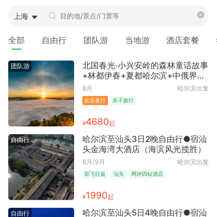
上海
全部
自由行
团队游
当地游
酒店套餐
北国春光·小兴安岭的森林童话故事
团队游
+林都伊春+夏都哈尔滨+中俄界河
+20人精品小团+升级2 晚汤旺河森
8月
哈尔滨出发
林度假酒店7日跟团游 | 清凉亲子
欢乐童行
亲子旅行
避暑+亲子度假优选 ● 深度体验
4680
¥
起
哈尔滨至汕头3日2晚自由行●宿汕
自由行
头金海湾大酒店（海滨风光揽胜）
8月/9月
哈尔滨出发
双飞往返
汕头
网评四钻酒店
1990
¥
起
哈尔滨至汕头5日4晚自由行●宿汕
自由行