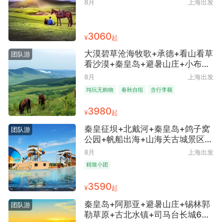
8月
上海出发
+塞罕坝森林公园+乌兰布统草原
+雍乾皇家狩猎场+四大特色餐含烤
全羊+高铁往返
3060
¥
起
大漠碧草沧海牧歌+承德+看山看草
团队游
看沙漠+秦皇岛+避暑山庄+小布达
拉宫+布日敦沙漠+木兰围场+乌兰
8月
上海出发
布统草原+篝火晚会+草原那达慕
纯玩无购物
春秋自组
含行李额
+老龙头+山海关古城景区+南戴河
仙螺岛+帆船出海+西港花园6日5
3980
¥
起
晚跟团游 ● 承德飞机进秦皇岛高铁
出+10顿正餐全含+全程携程网评4
秦皇征坝+北戴河+秦皇岛+鸽子窝
团队游
钻酒店+20人左右精致团+春秋自
公园+帆船出海+山海关古城景区
组+纯玩无购物
+避暑山庄+赤峰+翁牛特旗布日敦
8月
上海出发
沙漠+乌兰布统草原+草原星空篝火
精致小团
派对+雍乾皇家狩猎场6日5晚跟团
游 ● 28人精品小团+五大特色餐含
3590
¥
起
烤全羊+高铁往返
秦皇岛+阿那亚+避暑山庄+锡林郭
团队游
勒草原+古北水镇+司马台长城6日