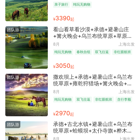
5晚跟团游 ● 高铁往返 升级2晚5钻
亲子旅行
纯玩无购物
+2晚4钻酒店 黄金海岸沙滩+帆船
出海+马术表演+草原嘉年华+童话
3390
¥
起
草原
看山看草看沙漠+承德+避暑山庄
团队游
+篝火晚会+乌兰布统草原+草原那
达慕+翡翠山沙漠+小布达拉宫5日
8月
上海出发
4晚跟团游 ● 双飞承德往返+7顿正
纯玩无购物
春秋自组
双飞往返
非红眼航班
餐全含+全程携程网评3钻酒店+20
含行李额
人左右精致团+春秋自组+纯玩无购
3050
¥
起
物
撒欢坝上+承德+避暑山庄+乌兰布
团队游
统草原+雍乾狩猎场+篝火晚会+甘
丹驼城游牧文化景区+小精灵牧场
8月
上海出发
+承德博物馆+小布达拉宫4日3晚
纯玩无购物
双飞往返
非红眼航班
含行李额
跟团游 | 凉都夏韵·度假优选 ● 无
春秋自组
购物·双飞承德往返+7顿正餐全含
2970
¥
起
+全程携程网评3钻酒店+20人左右
精致团+春秋自组+纯玩无购物
承德+古北水镇+避暑山庄+乌兰布
团队游
统草原+蛤蟆坝+太仆寺旗+桦木沟
国家森林公园+塞罕坝5日4晚跟团
8月
上海出发