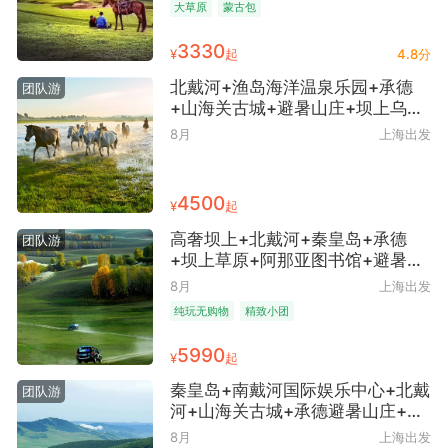
大草原
蒙古包
布统草原+深度越野穿越之旅+篝火
晚会星空趴+牧民家宴+实景马术盛
3330
¥
起
4.8分
典+雍乾皇家狩猎场+四大特色美食
+高铁往返
北戴河+渔岛海洋温泉乐园+承德
团队游
+山海关古城+避暑山庄+坝上乌兰
布统+金水湾温泉+承德5日4晚跟
8月
上海出发
团游 ● 高铁往返 安排2晚5钻酒店
+1晚4钻酒店+1晚草原住宿 深度体
验草原娱乐套票 吉普车穿越锡林郭
4500
¥
起
勒多伦草原 穿红军装 知青种树 满
18人安排2+1旅游车
高奢坝上+北戴河+秦皇岛+承德
团队游
+坝上草原+阿那亚图书馆+避暑山
庄+锡林郭勒草原+雍乾皇家狩猎场
8月
上海出发
+古北水镇6日5晚跟团游 ● 纯玩·
纯玩无购物
精致小团
出海捕鱼+草原越野车深度穿越+云
端草原下午茶+4晚网评五钻住宿
5990
¥
起
+1晚豪华蒙古包+四大高餐标特色
餐+12人小团+2+1陆地头等舱+高
秦皇岛+南戴河国际娱乐中心+北戴
团队游
铁往返
河+山海关古城+承德避暑山庄+塞
罕坝+乌兰布统草原+坝上草原6日
8月
上海出发