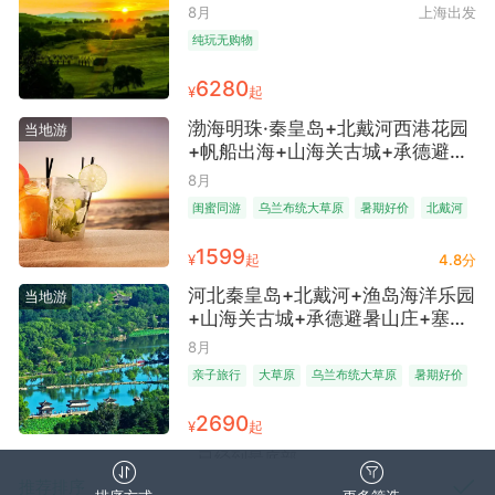
5晚跟团游 ● 高铁往返 安排2+1旅
8月
上海出发
游车 4晚5钻+1晚4钻酒店或特色蒙
纯玩无购物
古包 体验越野车+真雪雪洞
6280
¥
起
渤海明珠·秦皇岛+北戴河西港花园
当地游
+帆船出海+山海关古城+承德避暑
山庄+木兰围场+青野云栖度假村5
8月
日4晚跟团游 | 草原·日落·帆船·海滩
闺蜜同游
乌兰布统大草原
暑期好价
北戴河
·凉都夏韵 ● 无自费·一价全含0自
费+1晚网评四钻酒店+1晚近海酒店
1599
¥
起
4.8分
+2晚网评三钻酒店+体验草原越野
车穿越+观大型马术实景演出
河北秦皇岛+北戴河+渔岛海洋乐园
当地游
+山海关古城+承德避暑山庄+塞罕
坝森林公园+乌兰布统草原+野奢牧
8月
场+北京6日5晚跟团游 | 水上乐园·
亲子旅行
大草原
乌兰布统大草原
暑期好价
避暑亲子游 ● 深度体验·高性价比
北戴河
28人团+1晚网评5钻酒店+1晚网评
2690
¥
起
4钻酒店+2晚近海酒店+1晚蒙古包
+体验草原越野车+牧场小课堂
已经到最底部
推荐排序