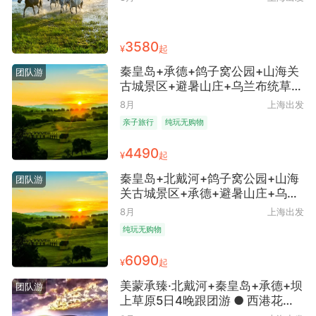
游 ● 高铁往返+安排1晚5钻酒店+2
晚草原住宿+深度体验草原娱乐套
票
3580
¥
起
秦皇岛+承德+鸽子窝公园+山海关
团队游
古城景区+避暑山庄+乌兰布统草原
+锡林郭勒6日5晚跟团游 ● 无购物
8月
上海出发
·高铁往返 2晚5钻+1晚4钻+2晚特
亲子旅行
纯玩无购物
色住宿 萌娃探探探
4490
¥
起
秦皇岛+北戴河+鸽子窝公园+山海
团队游
关古城景区+承德+避暑山庄+乌兰
布统草原+私家牧场6日5晚跟团游
8月
上海出发
● 纯玩·1晚5钻+4晚4钻酒店 9人以
纯玩无购物
上安排1+1陆地头等舱 12人左右团
高铁往返 越野车穿越草原秘境
6090
¥
起
美蒙承臻·北戴河+秦皇岛+承德+坝
团队游
上草原5日4晚跟团游 ● 西港花园
+帆船出海+山海关+承德避暑山庄