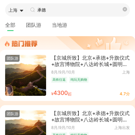
上海
全部
团队游
当地游
【京城所致】北京+承德+升旗仪式
团队游
+故宫博物院+八达岭长城+圆明园
+颐和园+天坛公园+恭王府+奥林
8月/9月/10月
上海
匹克公园+军事博物馆+避暑山庄
高铁往返
纯玩无购物
+普宁寺+普佑寺+小布达拉宫+承
德博物馆7日6晚跟团游 ● 纯玩·升
4300
¥
起
4.7分
旗仪式+非遗演出+全程网评三钻酒
店+28人左右精品团+高铁往返
【京城所致】北京+承德+升旗仪式
团队游
+故宫博物院+八达岭长城+圆明园
+颐和园+天坛公园+恭王府+奥林
8月/9月/10月
上海出发
匹克公园+军事博物馆+避暑山庄
高铁往返
纯玩无购物