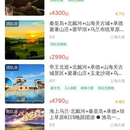
+普宁寺+普佑寺+小布达拉宫+承
德博物馆7日6晚跟团游 ● 纯玩·升
4300
¥
起
4.7分
旗仪式+非遗演出+全程网评三钻酒
店+28人左右精品团+高铁往返
秦皇岛+北戴河+山海关古城+承德
团队游
避暑山庄+塞罕坝+乌兰布统草原
+坝上草原5日4晚跟团游 ● 高铁往
8月
上海出发
返 升级1晚5钻+2晚4钻酒店 帆船
纯玩无购物
出海+马术表演+草原嘉年华+童话
草原
2990
¥
起
帝王北巡+北戴河+承德+山海关古
团队游
城景区+避暑山庄+玉龙沙湖+乌兰
布统草原+雍乾皇家狩猎场+草原越
8月
上海出发
野车深度穿越+草原星空篝火派对6
蒙古包
2人成团
精致小团
纯玩无购物
日5晚跟团游 ● 纯玩·22人VIP小团
特色餐饮
高铁往返
+五大高餐标特色餐含烤全羊+2+1
4790
¥
起
4.8分
陆地头等舱+0购物0自费+高铁往
返
海上乌兰·北戴河+秦皇岛+承德+坝
团队游
上草原6日5晚跟团游 ● 渔岛一日
游+帆船出海+山海关古城+承德避
8月
上海出发
暑山庄+塞罕坝国家森林公园+乌兰