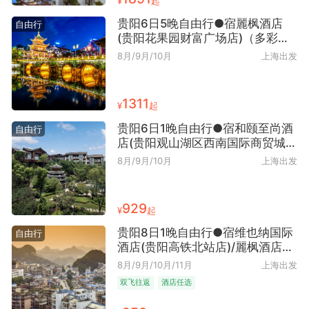
¥
起
贵阳6日5晚自由行●宿麗枫酒店
自由行
(贵阳花果园财富广场店)（多彩贵
州+避暑胜地+近花果园地区+早去
8月/9月/10月
上海出发
晚回）
1311
¥
起
贵阳6日1晚自由行●宿和颐至尚酒
自由行
店(贵阳观山湖区西南国际商贸城
店)/维也纳国际酒店(贵阳会展中心
8月/9月/10月
上海出发
金融城金朱东路店)可选多晚（避暑
之都+多彩贵州+近观山湖会展城
近贵州省地质博物馆+早去晚回）
929
¥
起
贵阳8日1晚自由行●宿维也纳国际
自由行
酒店(贵阳高铁北站店)/麗枫酒店
(贵阳北站店)可选（贵阳往返+近贵
8月/9月/10月/11月
上海出发
阳北站+爽爽贵阳+避暑胜地）
双飞往返
酒店任选