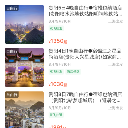
贵阳5日4晚自由行●宿维也纳酒店
自由行
(贵阳喷水池地铁站阳明祠地铁站
店)（贵阳往返+山水林城+避暑之
8月/9月/10月
上海出发
都）
双飞往返
1350
¥
起
贵阳4日1晚自由行●宿锦江之星品
自由行
尚酒店(贵阳大兴星城店)/如家商旅
酒店(贵阳龙洞堡机场中兴地铁站
8月/9月/10月
上海出发
店)可选多晚（避暑之都+美食天堂
双飞往返
酒店任选
+近多彩贵州城 近小河转盘/万科
+早去晚回）
1030
¥
起
贵阳8日7晚自由行●宿维也纳酒店
自由行
（贵阳北站梦想城店）（避暑之都
+山水之城）
8月/9月/10月
上海出发
双飞往返
1891