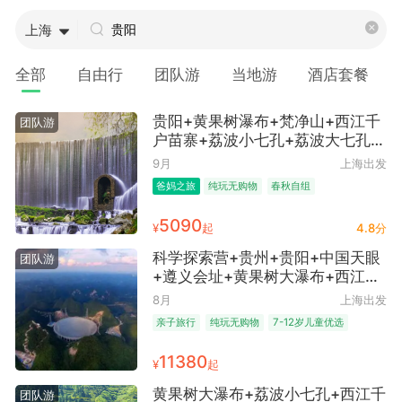
上海
全部
自由行
团队游
当地游
酒店套餐
贵阳+黄果树瀑布+梵净山+西江千
团队游
户苗寨+荔波小七孔+荔波大七孔景
区+镇远古城6日5晚跟团游 ● 春秋
9月
上海出发
自组纯玩 10人成团 荔波1晚升级网
爸妈之旅
纯玩无购物
春秋自组
评四钻酒店+西江1晚景区内 体验苗
家打糍粑+赠送旅行三件套
5090
¥
起
4.8分
科学探索营+贵州+贵阳+中国天眼
团队游
+遵义会址+黄果树大瀑布+西江千
户苗寨+青岩古镇6日跟团游 ● 纯
8月
上海出发
玩·一单一团 2人至6人独立精致团
亲子旅行
纯玩无购物
7-12岁儿童优选
享4人起每位立减2000元/人 纯玩
无购物 导游提供7至12岁学龄儿童
11380
¥
起
天文+红色+地质+民俗研学讲解服
务
黄果树大瀑布+荔波小七孔+西江千
团队游