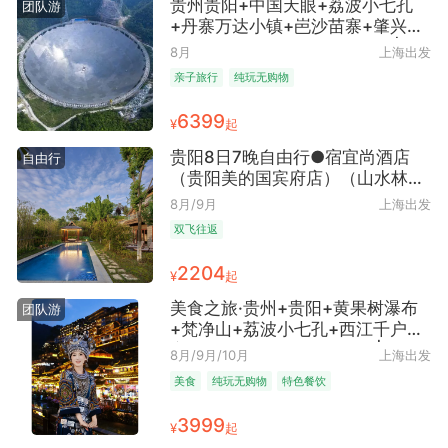
贵州贵阳+中国天眼+荔波小七孔
团队游
+丹寨万达小镇+岜沙苗寨+肇兴侗
寨+堂安梯田+贵阳6日跟团游 | 亲
8月
上海出发
子甄选 ● 一单一团 2人至6人独立
亲子旅行
纯玩无购物
精致团 享4人起每位立减600元 纯
玩无购物+4晚网评4钻住宿+体验
6399
¥
起
当地风情+赠送造纸蜡染非遗体验
贵阳8日7晚自由行●宿宜尚酒店
自由行
（贵阳美的国宾府店）（山水林城
+避暑之都）
8月/9月
上海出发
双飞往返
2204
¥
起
美食之旅·贵州+贵阳+黄果树瀑布
团队游
+梵净山+荔波小七孔+西江千户苗
寨+镇远古城8日5晚跟团游 | 爸妈
8月/9月/10月
上海出发
欢乐之旅 ● 纯玩·火车软卧往返+5
美食
纯玩无购物
特色餐饮
大特色餐道道有来头+5大核心景点
一次玩遍不留遗憾+4晚4钻酒店+1
3999
¥
起
晚西江苗寨内特色民宿+赠观景雨