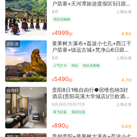
户苗寨+天河潭旅游度假区5日跟团
游 ● 28人纯玩团丨横排2+1座保姆
8月
上海出发
车+ 3晚网评四钻酒店+1晚西江特
纯玩无购物
色客栈+3顿特色餐
4999
¥
起
4.9分
黄果树大瀑布+荔波小七孔+西江千
团队游
户苗寨+镇远古城+梵净山6日跟团
游 ● 24人纯玩团丨2+1空调旅游车
8月
上海出发
+3晚携程四钻酒店+1晚铜仁地区
人气打卡
纯玩
纯玩无购物
酒店或民宿+1晚西江特色客栈 二上
西江观景台｜苗家盛宴 荔波簸箕宴
5490
¥
起
4.7分
西江高山流水长桌宴
贵阳8日1晚自由行●宿维也纳3好
自由行
酒店(贵阳花溪大学城店)/兰欧酒店
(贵阳花溪区美的国宾府大学城店)
8月/9月/10月/11月
上海出发
可选（贵阳往返+爽爽贵阳+避暑之
双飞往返
酒店任选
都）
890
¥
起
5.0分
贵州贵阳+黄果树大瀑布+荔波小七
团队游