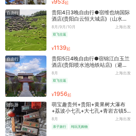
953
¥
起
贵阳4日3晚自由行●宿维也纳国际
自由行
酒店(贵阳白云恒大城店)（山水林
城+多彩风情+近泉湖公园+早去晚
8月/9月/10月
上海出发
回）
双飞往返
1139
¥
起
贵阳5日4晚自由行●宿锦江白玉兰
自由行
酒店(贵阳喷水池地铁站店)（避暑
之都+爽爽贵阳+近喷水池地铁站
8月
上海出发
+早去晚回）
双飞往返
1956
¥
起
萌宝趣贵州+贵阳+黄果树大瀑布
团队游
+荔波小七孔+大七孔+青岩古镇5
日跟团游 | 亲子度假 ● 慢游玩法·
8月
上海出发
一单一团 2人至6人独立精致团 享4
亲子旅行
纯玩无购物
人起每位立减1800 纯玩无购物 黔