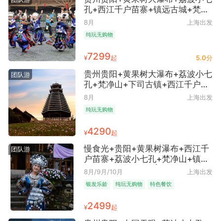
孔+西江千户苗寨+镇远古城+梵净
山+贵阳6日跟团游 ● 一单一团 2
8月
上海出发
人至6人独立精致团 享4人起每位
纯玩无购物
立减400元 纯玩无购物+4晚网评4
钻住宿+1晚西江苗寨客栈住宿+体
7299
¥
起
5.0分
验当地风情+赠送西江旅拍代金券
贵州贵阳+黄果树大瀑布+荔波小七
团队游
孔+梵净山+下司古镇+西江千户苗
寨+镇远古城+高铁往返6日跟团游
8月
上海出发
● 真纯玩无购物违规赔付3000元/
纯玩无购物
人+ 不赶早9点出发轻松游玩+赠送
西江旅拍代金券+飞越黄果树+悬崖
4290
¥
起
咖啡手磨咖啡一杯+苗家打糍粑互
动体验
慢食光+贵阳+黄果树瀑布+西江千
团队游
户苗寨+荔波小七孔+梵净山+镇远
古城8日5晚跟团游 | 踏上寻味美食
8月/9月/10月
上海出发
游 ● 纯玩·65岁以上立减470元
银发乐龄
纯玩无购物
特色餐饮
+火车硬卧往返+5大特色餐道道有
来头+28人纯玩团+网评4钻酒店+1
2499
¥
起
晚宿西江苗寨民宿