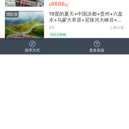
灵山公园观察小动物+鸳鸯湖划船
9888
¥
起
+州省博物馆儿童互动区+苗服旅拍
成长纪念
19度的夏天+中国凉都+贵州+六盘
团队游
水+乌蒙大草原+尼珠河大峡谷+夜
郎洞+玉舍国家森林公园+海坪彝族
8月
上海出发
文化小镇+梅花山+水城古镇+风池
纯玩无购物
公园+软卧往返11日跟团游 | 草原
● 软卧贵州进六盘水出 1晚贵阳商
3790
推荐排序
¥
起
务酒店+7晚六盘水市区三钻酒店
排序方式
更多筛选
乘青云梯 俯瞰520峡谷 含2天自由
贵州贵阳+荔波大小七孔+丹寨万达
团队游
活动 酒店茶室/棋牌室免费使用
销量
小镇+西江千户苗寨+镇远古城+梵
取消
清空筛选
确认
净山+遵义会议会址+万峰湖+马岭
8月
上海出发
河峡谷+晴隆二十四道拐+黄果树大
点评数量
纯玩无购物
瀑布+青岩古镇+双飞8日跟团游 ●
价格区间
价格区间（元）
纯玩无购物 根据花期二选一 织金
6599
¥
起
好评优先
洞 赠花江峡谷大桥 6晚当地网评4
—
行程天数
钻+1晚景区特色客栈
贵阳4日3晚自由行●宿维也纳酒店
自由行
(贵阳欢乐世界云泰广场店)（爽爽
价格从低到高
清空价格
出发城市
贵阳+避暑胜地+近白云公园/白云
8月/9月
上海出发
地区+早去晚回）
价格从高到低
双飞往返
出游时间