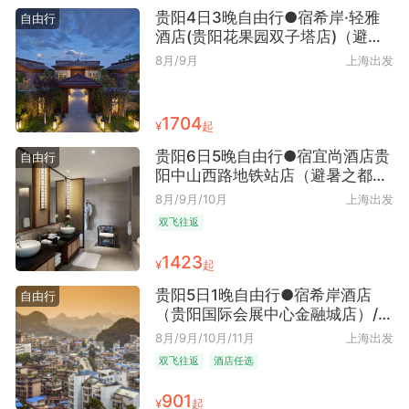
贵阳4日3晚自由行●宿希岸·轻雅
自由行
酒店(贵阳花果园双子塔店)（避暑
之都+多彩风情+近花果园地区+早
8月/9月
上海出发
去晚回）
1704
¥
起
贵阳6日5晚自由行●宿宜尚酒店贵
自由行
阳中山西路地铁站店（避暑之都
+爽爽贵阳+近大十字广场）
8月/9月/10月
上海出发
双飞往返
1423
¥
起
贵阳5日1晚自由行●宿希岸酒店
自由行
（贵阳国际会展中心金融城店）/希
岸·轻雅酒店（贵阳国际会展中心金
8月/9月/10月/11月
上海出发
融城店）可选（避暑之都+生态秘
双飞往返
酒店任选
境）
901
¥
起