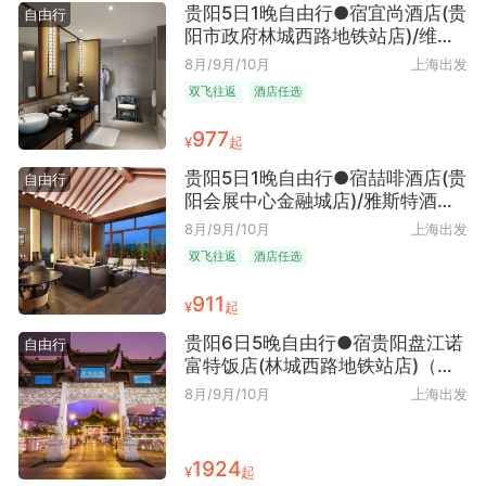
衣+苗药足浴包+非遗蜡染 DIY+特
贵阳5日1晚自由行●宿宜尚酒店(贵
自由行
色伴手礼+ 纯玩0购物0车销
阳市政府林城西路地铁站店)/维也
纳酒店(贵阳北站梦想城店)可选多
8月/9月/10月
上海出发
晚（爽爽贵阳+避暑胜地+近贵阳北
双飞往返
酒店任选
站 近观山湖公园+早去晚回）
977
¥
起
贵阳5日1晚自由行●宿喆啡酒店(贵
自由行
阳会展中心金融城店)/雅斯特酒店
(贵阳喷水池紫林庵地铁站店)可选
8月/9月/10月
上海出发
多晚（山水林城+避暑之都+近喷水
双飞往返
酒店任选
池地铁站 近观山湖会展城/金融城
+早去晚回）
911
¥
起
贵阳6日5晚自由行●宿贵阳盘江诺
自由行
富特饭店(林城西路地铁站店)（爽
爽贵阳+避暑胜地+近观山湖公园
8月/9月/10月
上海出发
+早去晚回）
1924
¥
起