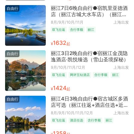
丽江7日6晚自由行●宿凯里亚德酒
自由行
店（丽江古城大水车店）（丽江往
返+自然奇观探索+含手提7kg+托
8月/9月/10月/11月
上海出发
运10kg）
双飞往返
含行李额
丽江
1632
¥
起
丽江3日2晚自由行●宿丽江金茂隐
自由行
逸酒店·凯悦臻选（雪山圣境探秘）
9月/10月/11月/12月
上海出发
双飞往返
网评五钻酒店
含行李额
丽江
1424
¥
起
丽江4日3晚自由行●宿古城区多酒
自由行
店可选（丽江往返+酒店任选+近丽
江古城+地理位置优越）
8月/9月/10月/11月/12月
上海出发
双飞往返
酒店任选
含行李额
丽江
1358