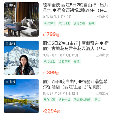
臻享金茂·丽江5日2晚自由行 | 出片
自由行
圣地 ● 宿金茂凯悦2晚连住·（住进
玉龙雪山脚下+含早｜纳西庭院融
9月/10月/11月/12月
上海出发
现代美学+湖面划船远眺雪山 每个
亲子旅行
双飞往返
含行李额
丽江
角度都是大片｜全家都能住得很
高端住宿
臻享金茂
网评五钻酒店
chill）
1799
¥
起
丽江5日2晚自由行 | 度假甄选 ● 宿
自由行
丽江古城花马君亭花园酒店（丽江
大水车店）·（2晚连住+4钻品牌保
8月/9月/10月/11月/12月
上海出发
障｜天台私藏玉龙雪山全景+尊享
双飞往返
含行李额
丽江
丰盛本地早餐｜家庭情侣全Cover
丽江往返直飞含10KG托运行李
1399
¥
起
额）
丽江7日6晚自由行●宿丽江晶玺希
自由行
尔顿酒店（丽江往返+泸沽湖韵寻
踪+含手提7kg+托运10kg）
8月/9月/10月/11月/12月
上海出发
双飞往返
含行李额
网评五钻酒店
丽江
2294
¥
起