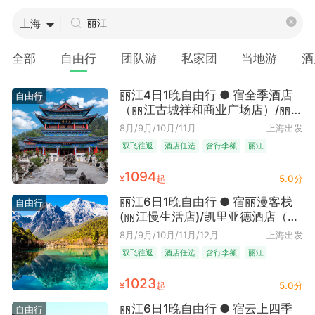
上海
全部
自由行
团队游
私家团
当地游
酒
丽江4日1晚自由行 ● 宿全季酒店
自由行
（丽江古城祥和商业广场店）/丽江
古城希尔顿欢朋酒店可选·（全季/
8月/9月/10月/11月
上海出发
希尔顿欢朋2选1 古城C位+直飞往
双飞往返
酒店任选
含行李额
丽江
返含行李｜松弛感拉满 等一场日照
金山）
1094
¥
起
5.0分
丽江6日1晚自由行 ● 宿丽漫客栈
自由行
(丽江慢生活店)/凯里亚德酒店（丽
江古城大水车店）可选·（直飞往返
8月/9月/10月/11月/12月
上海出发
含行李+古城大水车凯里亚德/束河
双飞往返
酒店任选
含行李额
丽江
纳西庭院二选一｜住进风景里 用6
天把自己还给丽江的云）
1023
¥
起
5.0分
丽江6日1晚自由行 ● 宿云上四季
自由行