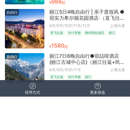
988
¥
起
丽江5日4晚自由行 | 亲子度假风 ●
自由行
宿实力希尔顿花园酒店·（直飞往返
+连住4晚不挪窝 #含早#｜国际品
8月/9月/10月/11月/12月
上海出发
牌超安心 距大水车步行即达｜早餐
双飞往返
含行李额
网评四钻酒店
丽江
丰富+亲子房用心+松弛感拉满的遛
娃神器）
1580
¥
起
丽江7日6晚自由行●宿喆啡酒店
自由行
(丽江古城中心店)（丽江往返+民族
艺术鉴赏+含手提7kg+托运10kg）
8月/9月/10月/11月
上海出发
双飞往返
含行李额
丽江
1323
推荐排序
¥
起
排序方式
更多筛选
丽江6日2晚自由行●宿丽江晶玺希
自由行
销量
尔顿酒店（丽江往返+东巴文化溯
取消
清空筛选
确认
源+含手提7kg+托运10kg）
8月/9月/10月/11月/12月
上海出发
点评数量
双飞往返
含行李额
网评五钻酒店
丽江
价格区间
价格区间（元）