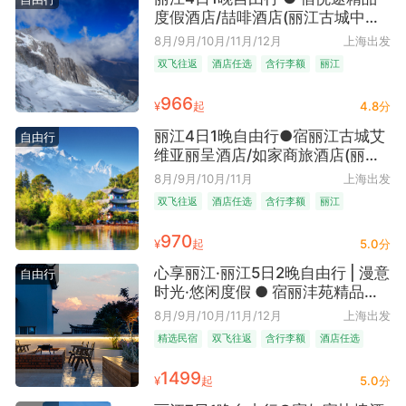
度假酒店/喆啡酒店(丽江古城中心
店)·（双店任选｜直飞往返含行李
8月/9月/10月/11月/12月
上海出发
+含手提7kg+托运10kg｜历史记忆
双飞往返
酒店任选
含行李额
丽江
追寻+近万古楼｜抵达才叫生活）
966
¥
起
4.8分
丽江4日1晚自由行●宿丽江古城艾
自由行
维亚丽呈酒店/如家商旅酒店(丽江
古城大水车店)可选（丽江往返+东
8月/9月/10月/11月
上海出发
巴文化溯源+近丽江站+含手提
双飞往返
酒店任选
含行李额
丽江
7kg+托运10kg）
970
¥
起
5.0分
心享丽江·丽江5日2晚自由行 | 漫意
自由行
时光·悠闲度假 ● 宿丽沣苑精品艺
宿·（古城南门对面 走路几百米即
8月/9月/10月/11月/12月
上海出发
达｜安静得像住进咖啡馆+三楼风
精选民宿
双飞往返
含行李额
酒店任选
景绝了｜含早餐米线+连住2晚不挪
丽江+大理
窝）
1499
¥
起
5.0分