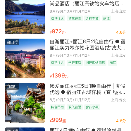
尚品酒店（丽江高铁站火车站店）/
喆啡酒店(丽江古城中心店)可选
8月/9月/10月/11月/12月
上海出发
·（古城街巷VS高铁站旁2选1｜直
双飞往返
酒店任选
含行李额
丽江
飞往返含行李｜随心选舒心游）
972
¥
起
4.6分
自游丽江+丽江6日2晚自由行 ● 宿
自由行
丽江实力希尔顿花园酒店(古城大水
车店)·（直飞往返+连住两晚含早｜
8月/9月/10月/11月/12月
上海出发
品牌保障YYDS 市中心去哪都方便
双飞往返
含行李额
网评四钻酒店
丽江
｜亲子友好+早餐吃到撑｜主打一
个爱你老己）
1399
¥
起
臻爱丽江·丽江5日1晚自由行 | 度假
自由行
优选 ● 宿丽江古城客栈（直飞丽江
+首晚入住古城C位纳西院客栈｜打
8月/9月/10月/11月/12月
上海出发
工人短假高效游 晚回玩满一整天｜
特色民宿
双飞往返
含行李额
活人感漫古城+多种增值一日游活
动可选）
999
¥
起
4.8分
丽江4日1晚自由行 ● 宿悦途精品
自由行