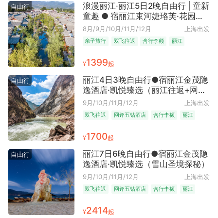
浪漫丽江·丽江5日2晚自由行 | 童新
自由行
童趣 ● 宿丽江束河婕珞芙·花园酒
店·（2晚网评5钻酒店+含早｜暑期
8月/9月/10月/11月/12月
上海出发
亲子躺游 敬自己一刻酥服假期+又
亲子旅行
双飞往返
含行李额
丽江
菜又爱玩专治带娃焦虑）
1399
¥
起
丽江4日3晚自由行●宿丽江金茂隐
自由行
逸酒店·凯悦臻选（丽江往返+网评
五钻酒店+近束河古镇）
9月/10月/11月/12月
上海出发
双飞往返
网评五钻酒店
含行李额
丽江
1700
¥
起
丽江7日6晚自由行●宿丽江金茂隐
自由行
逸酒店·凯悦臻选（雪山圣境探秘）
9月/10月/11月/12月
上海出发
双飞往返
网评五钻酒店
含行李额
丽江
2414
¥
起