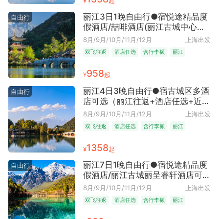
¥
起
丽江3日1晚自由行●宿悦途精品度
自由行
假酒店/喆啡酒店(丽江古城中心店)
可选（丽江往返+泸沽湖韵寻踪+近
8月/9月/10月/11月/12月
上海出发
万古楼+含手提7kg+托运10kg）
双飞往返
酒店任选
含行李额
丽江
958
¥
起
丽江4日3晚自由行●宿古城区多酒
自由行
店可选（丽江往返+酒店任选+近丽
江古城+地理位置优越）
8月/9月/10月/11月/12月
上海出发
双飞往返
酒店任选
含行李额
丽江
1358
¥
起
丽江7日1晚自由行●宿悦途精品度
自由行
假酒店/丽江古城丽呈睿轩酒店可选
（丽江往返+古城时光漫步+近万古
8月/9月/10月/11月/12月
上海出发
楼 距丽江站驾车9.7公里+含手提
双飞往返
酒店任选
含行李额
丽江
7kg+托运10kg）