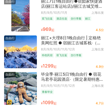
丽江7日1晚自由行●宿如家快捷酒
自由行
店(丽江客运站店)/丽江古城艾维亚
丽呈酒店可选（丽江往返+雪山圣
8月/9月/10月/11月
上海出发
境探秘+近丽江站+含手提7kg+托
双飞往返
酒店任选
含行李额
丽江
运10kg）
969
¥
起
4.5分
丽江+大理8日1晚自由行 | 定格绝
自由行
美网红照 ● 宿丽江古城客栈·（直
飞丽江往返机票+首晚古城纳西院
8月/9月/10月/11月/12月
上海出发
客栈｜超长待机8日深度游 可加购
特色民宿
双飞往返
含行李额
大理一日游）
1299
¥
起
4.9分
毕业季·丽江5日1晚自由行 ● 宿花
自由行
马君亭花园酒店·（限定暑期特惠｜
首晚4钻君亭品牌酒店+近丽江古城
8月/9月/10月/11月/12月
上海出发
｜丽江往返直飞含10KG托运行李
青春毕业
额）
1099
¥
起
4.7分