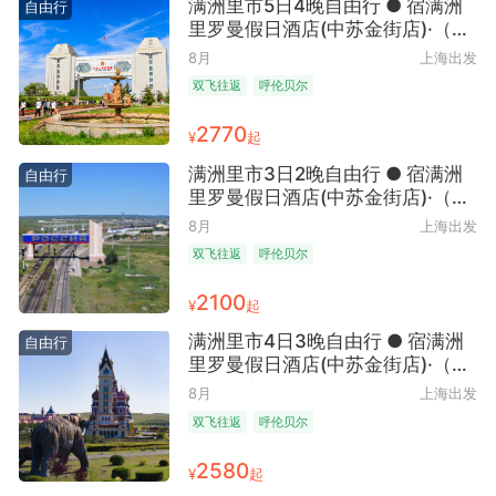
满洲里市5日4晚自由行 ● 宿满洲
自由行
里罗曼假日酒店(中苏金街店)·（异
域风情+中俄交融）
8月
上海出发
双飞往返
呼伦贝尔
2770
¥
起
满洲里市3日2晚自由行 ● 宿满洲
自由行
里罗曼假日酒店(中苏金街店)·（异
域风情+边境明珠）
8月
上海出发
双飞往返
呼伦贝尔
2100
¥
起
满洲里市4日3晚自由行 ● 宿满洲
自由行
里罗曼假日酒店(中苏金街店)·（中
俄风情交融地）
8月
上海出发
双飞往返
呼伦贝尔
2580
¥
起