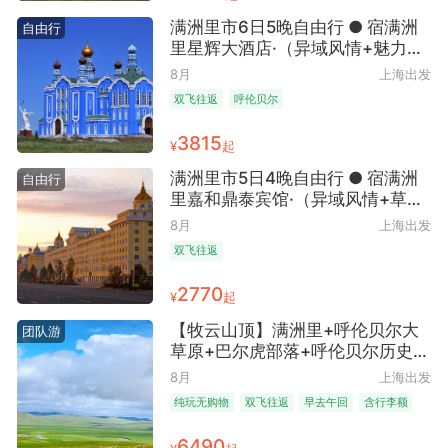
满洲里市6日5晚自由行 ● 宿满洲
自由行
里星辉大酒店·（异域风情+魅力边
城）
8月
上海出发
双飞往返
呼伦贝尔
3815
¥
起
满洲里市5日4晚自由行 ● 宿满洲
自由行
里嘉和鼎泰宾馆·（异域风情+草原
明珠）
8月
上海出发
双飞往返
2770
¥
起
【牧云山顶】满洲里+呼伦贝尔大
团队游
草原+巴尔虎部落+呼伦贝尔历史博
物馆+莫日格勒河+白桦林景区+草
8月
上海出发
原在这里+草原小火车+中俄边防公
纯玩无购物
双飞往返
早去午回
含行李额
路+套娃景区+恩和+海拉尔5日4晚
跟团游 ● 满洲里直飞 纯玩 4人起
6490