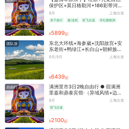
保护区+莫日格勒河+186彩带河
+呼和诺尔湖+成吉思汗广场+满洲
8月
上海出发
里免税区+满洲里国门+套娃广场
亲子旅行
接/送机
双飞往返
非红眼航班
+哈工大+哈尔滨中央大街+松原8
含行李额
精致小团
日7晚跟团游 ● 松原进出 船游查干
5899
¥
起
湖 穿越草原 观丹顶鹤放飞 喂食驯
鹿 特色风味餐 亲子小团 10人起发
东北大环线+海参崴+沈阳故宫+安
团队游
赠无人机航拍
东老街+鸭绿江+长白山+朝鲜族民
俗村+图们口岸+防川风景区+哈尔
8月/9月
上海出发
滨+中央大街+五大连池+加格达奇
+北极村+敖鲁古雅原始使鹿部落
+额尔古纳湿地+满洲里+呼伦贝尔
6439
¥
起
草原+扎龙湿地16日15晚跟团游 ●
深度体验·国内安排2+1旅游车+沈
满洲里市3日2晚自由行 ● 宿满洲
自由行
阳进哈尔滨回+飞机往返
里嘉和鼎泰宾馆·（异域风情+边境
明珠）
8月
上海出发
双飞往返
2100
¥
起