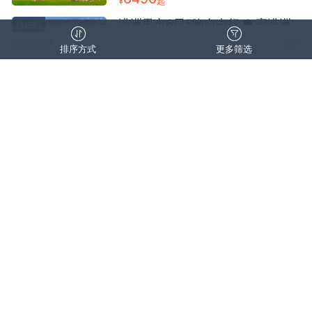
¥
起
发私家精品团 赠送骑马体验+篝火
晚会+精美航拍小视频
满洲里市6日5晚自由行 ● 宿满洲
自由行
里嘉和鼎泰宾馆·（异域风情+北国
推荐排序
排序方式
更多筛选
边城）
8月
上海出发
双飞往返
销量
取消
清空筛选
确认
2640
¥
起
点评数量
价格区间
价格区间（元）
呼伦贝尔大草原+室韦+额尔古纳湿
团队游
地+白桦林+黑山头镇+奥洛契庄园
好评优先
—
+草原在这里旅游景区+海拉尔 ● 6
行程天数
8月
上海出发
日5晚双飞纯玩+VIP1+1保姆车+莫
纯玩无购物
接/送机
日格勒河+边防公路S331+丰田霸
价格从低到高
清空价格
出发城市
道穿越草原+草原观光列车+马术表
5180
¥
起
演演出+湖畔下午茶+50元高标特
价格从高到低
色餐
出游时间
风吹草低·呼伦贝尔+海拉尔+额尔
当地游
古纳+白桦林+恩和+巴尔虎+满洲
里+6日亲子游6日5晚跟团游 ● 完
8月
人群场景
美6天5晚
纯玩无购物