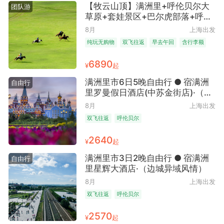
【牧云山顶】满洲里+呼伦贝尔大
团队游
草原+套娃景区+巴尔虎部落+呼伦
贝尔博物馆+莫日格勒河+白桦林景
8月
上海出发
区+中俄边防公路+草原在这里+草
纯玩无购物
双飞往返
早去午回
含行李额
原小火车+恩和+海拉尔6日5晚跟
团游 ● 满洲里直飞 纯玩 4人即发
6890
¥
起
私家精品团 赠送骑马体验+篝火晚
会+精美航拍小视频
满洲里市6日5晚自由行 ● 宿满洲
自由行
里罗曼假日酒店(中苏金街店)·（异
域风情+北国风光）
8月
上海出发
双飞往返
呼伦贝尔
2640
¥
起
满洲里市3日2晚自由行 ● 宿满洲
自由行
里星辉大酒店·（边城异域风情）
8月
上海出发
双飞往返
呼伦贝尔
2570
¥
起