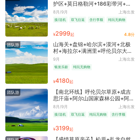
自然人文相互结合之旅 双飞一卧
护区+莫日格勒河+186彩带河+猛
赠上海市区去程拼车送机服务
犸象主题公园+呼和诺尔湖+成吉思
8月/9月
上海出发
汗广场+满洲里国门+套娃广场+伪
接/送机
双飞往返
含行李额
纯玩无购物
满皇宫博物院+伪满八大部+通化8
早去午回
日7晚跟团游 ● 通化往返 船游查干
2999
¥
起
4.8分
湖 穿越草原 观丹顶鹤放飞 喂食驯
鹿 特色风味餐 纯玩 赠无人机航拍
山海关+盘锦+哈尔滨+漠河+北极
团队游
+去程上海市区送机服务
村+海拉尔+满洲里+呼伦贝尔大草
原+长白山+沈阳+丹东15日14晚跟
9月
上海出发
团游 ● 纯玩·全程安排5晚4钻酒店
银发乐龄
纯玩无购物
东北专列 上海可登车
4180
¥
起
【南北环线】呼伦贝尔草原+成吉
团队游
思汗庙+阿尔山国家森林公园+阿尔
山天池+额尔古纳湿地+黑山头+中
8月/9月
上海出发
俄互贸免税区+满洲里国门+套娃景
接/送机
双飞往返
纯玩无购物
含行李额
区+查干湖+知北村8日7晚跟团游
早去午回
● 通化往返 一晚升级5钻温泉酒店
3199
¥
起
赠送去程上海市区拼车送机服务
【盛情草原亲子】松原+扎龙自然
团队游