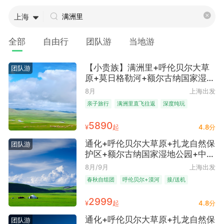
上海
全部
自由行
团队游
当地游
【小贵族】满洲里+呼伦贝尔大草
团队游
原+莫日格勒河+额尔古纳国家湿地
公园+呼和诺尔湖+巴尔虎草原+太
8月
上海出发
极图+海拉尔+室韦+行军大帐+草
亲子旅行
满洲里直飞往返
深度纯玩
原小火车+套娃景区6日5晚跟团游
4人成行
纯玩无购物
双飞往返
含行李额
● 满洲里直飞 纯玩 4人起发 精品
5890
¥
起
4.8分
早去午回
团 赠送骑马体验+篝火晚会+精美
航拍小视频
通化+呼伦贝尔大草原+扎龙自然保
团队游
护区+额尔古纳国家湿地公园+中俄
边防公路+漠河北极村+最北哨所
8月/9月
上海出发
+哈尔滨+索菲亚教堂广场+中央大
春秋自组团
呼伦贝尔+漠河
接/送机
街+中东铁路桥+长影旧址+满洲里
双飞往返
含行李额
早去午回
国门+套娃广场8日7晚跟团游 ● 通
2999
¥
起
4.8分
化直飞往返+漠河至哈尔滨卧铺 探
索草原之美 哈尔滨百年城市变迁
通化+呼伦贝尔大草原+扎龙自然保
团队游