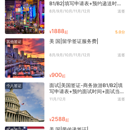
B1/B2|填写申请表+预约递送时间
+签证代送
8月/9月/10月/11月/12月
送签
1888
¥
起
5.0分
美 国|留学签证服务费|
其他签证
8月/9月/10月/11月/12月
送签
900
¥
起
面试|美国签证-商务旅游B1/B2|填
个人签证
写申请表+预约面试时间+面试当天
陪同+出签后代取护照+EVUS更新
11月/12月
送签
+回寄护照
2588
¥
起
美 国|带传递签证|
其他签证