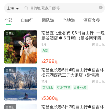
上海
全部
自由行
团队游
当地游
酒店套餐
南昌直飞曼谷双飞6日自由行+一晚
自由行
曼谷酒店 ● 6日1晚（曼谷网评四
钻酒店 曼谷班加隆酒店Benjarong
8月
南昌出发
Hotel Bangkok）
免签
2799
¥
起
南昌至长春5日4晚自由行●宿吉林
自由行
松花湖西武王子大饭店（滑雪票
+儿童权益+儿童乐园托管+冰雪名
11月
南昌出发
城+休闲胜地）
双飞往返
可选行李额
吉林+长春
网评五钻酒店
5380
¥
起
南昌至长春3日2晚自由行●宿吉林
自由行