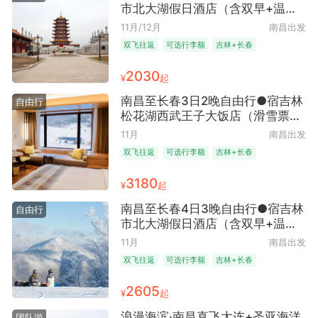
市北大湖假日酒店（含双早+温泉
票+港湾式呵护雪场+北国春城+冰
11月/12月
南昌出发
雪风情）
双飞往返
可选行李额
吉林+长春
网评四钻酒店
2030
¥
起
南昌至长春3日2晚自由行●宿吉林
自由行
松花湖西武王子大饭店（滑雪票
+儿童权益+儿童乐园托管+美食风
11月
南昌出发
情）
双飞往返
可选行李额
吉林+长春
网评五钻酒店
3180
¥
起
南昌至长春4日3晚自由行●宿吉林
自由行
市北大湖假日酒店（含双早+温泉
票+港湾式呵护雪场+北国春城+冰
11月
南昌出发
雪盛地）
双飞往返
可选行李额
吉林+长春
网评四钻酒店
2605
¥
起
浪漫海滨·南昌直飞大连+圣亚海洋
团队游