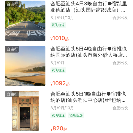
合肥至汕头4日3晚自由行●宿凯里
自由行
亚德酒店（汕头国际纺织城店）
（建筑艺术鉴赏）
8月/9月/10月
合肥出发
双飞往返
1010
¥
起
合肥至汕头5日4晚自由行●宿维也
自由行
纳国际酒店(汕头澄海外砂大桥店)
（汕头往返+海岛时光畅享）
8月/9月
合肥出发
双飞往返
1092
¥
起
合肥至汕头5日1晚自由行●宿维也
自由行
纳酒店(汕头潮阳中心店)/维也纳酒
店(汕头高铁站店)可选（建筑艺术
8月/9月/10月
合肥出发
鉴赏）
双飞往返
酒店任选
820
¥
起