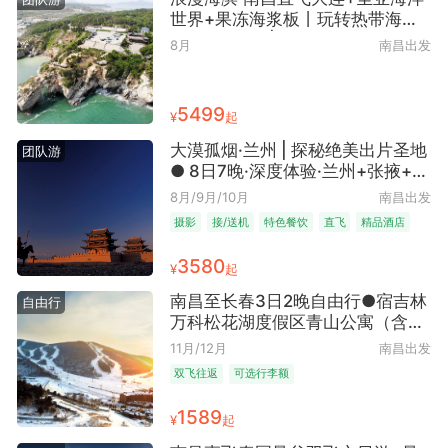
世界+果冻海浆板丨玩转热带海岛6
日5晚跟团游 | 尽享海滨慢时光 ●
8月
南昌出发
慢游玩法·一家一团 私享大连
5499
¥
起
大漠孤烟·兰州 | 探秘绝美出片圣地
团队游
● 8日7晚·深度体验·兰州+张掖+嘉
峪关+敦煌莫高窟+鸣沙山月牙泉
8月/9月/10月
南昌出发
+黑独山/胭脂山+石油基地遗址+察
摄影
接/送机
特色餐饮
直飞
精品酒店
尔汗盐湖+茶卡盐湖
3580
¥
起
南昌至长春3日2晚自由行●宿吉林
自由行
万科松花湖度假区青山公寓（含双
人索道票+滑雪度假胜地）
11月/12月
南昌出发
双飞往返
可选行李额
1589
¥
起