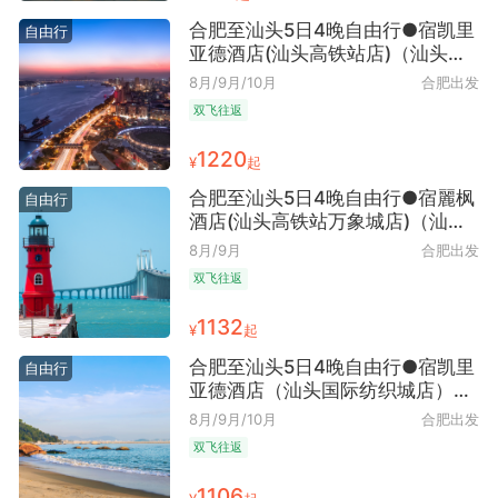
合肥至汕头5日4晚自由行●宿凯里
自由行
亚德酒店(汕头高铁站店)（汕头往
返+海岛时光畅享）
8月/9月/10月
合肥出发
双飞往返
1220
¥
起
合肥至汕头5日4晚自由行●宿麗枫
自由行
酒店(汕头高铁站万象城店)（汕头
往返+历史街区漫步）
8月/9月
合肥出发
双飞往返
1132
¥
起
合肥至汕头5日4晚自由行●宿凯里
自由行
亚德酒店（汕头国际纺织城店）
（汕头往返+城市记忆追寻）
8月/9月/10月
合肥出发
双飞往返
1106