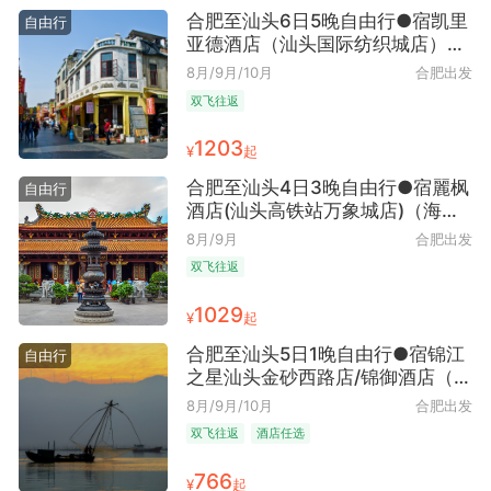
合肥至汕头6日5晚自由行●宿凯里
自由行
亚德酒店（汕头国际纺织城店）
（建筑艺术鉴赏）
8月/9月/10月
合肥出发
双飞往返
1203
¥
起
合肥至汕头4日3晚自由行●宿麗枫
自由行
酒店(汕头高铁站万象城店)（海岛
时光畅享）
8月/9月
合肥出发
双飞往返
1029
¥
起
合肥至汕头5日1晚自由行●宿锦江
自由行
之星汕头金砂西路店/锦御酒店（汕
头高铁站珠江美食街店）可选（民
8月/9月/10月
合肥出发
俗风情体验）
双飞往返
酒店任选
766
¥
起