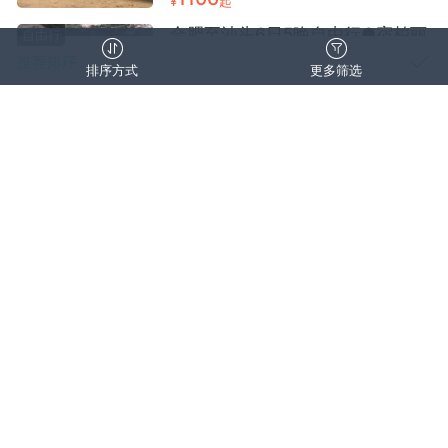
¥
起
合肥至汕头6日5晚自由行●宿柏丽
自由行
艾尚酒店（汕头高铁站万象城店）
推荐排序
排序方式
更多筛选
（侨乡文化溯源）
8月/9月
合肥出发
双飞往返
销量
取消
清空筛选
确认
1118
¥
起
点评数量
价格区间
价格区间（元）
合肥至汕头6日5晚自由行●宿汕头
自由行
龙光喜来登酒店（汕头往返+潮汕
好评优先
—
古韵探寻）
行程天数
8月/9月/10月
合肥出发
双飞往返
网评五钻酒店
价格从低到高
清空价格
出发城市
2492
¥
起
价格从高到低
出游时间
合肥至汕头4日3晚自由行●宿柏丽
自由行
艾尚酒店（汕头高铁站万象城店）
（侨乡文化溯源）
8月/9月
合肥出发
人群场景
双飞往返
服务特色