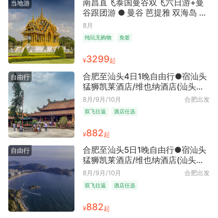
南昌直飞泰国曼谷双飞六日游+曼
当地游
谷跟团游 ● 曼谷 芭提雅 双海岛 惊
喜升级曼谷两晚泳池酒店 芭提雅三
8月
晚泳池海景酒店直面海景
纯玩无购物
免签
3299
¥
起
合肥至汕头4日1晚自由行●宿汕头
自由行
猛狮凯莱酒店/维也纳酒店(汕头会
展中心店)可选（历史街区漫步）
8月/9月/10月
合肥出发
双飞往返
酒店任选
882
¥
起
合肥至汕头5日1晚自由行●宿汕头
自由行
猛狮凯莱酒店/维也纳酒店(汕头会
展中心店)可选（汕头往返+城市记
8月/9月/10月
合肥出发
忆追寻）
双飞往返
酒店任选
882
¥
起