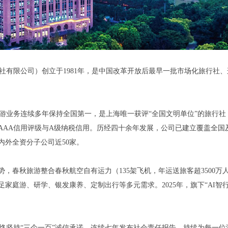
有限公司）创立于1981年，是中国改革开放后最早一批市场化旅行社
旅游业务连续多年保持全国第一，是上海唯一获评“全国文明单位”的旅行社
AAA信用评级与A级纳税信用。历经四十余年发展，公司已建立覆盖全国及
内外全资分子公司近50家。
势，春秋旅游整合春秋航空自有运力（135架飞机，年运送旅客超3500
家庭游、研学、银发康养、定制出行等多元需求。2025年，旗下“AI智
坚持“三个一百”诚信承诺，连续七年发布社会责任报告，持续为每一位