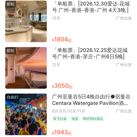
「单船票」|2026.12.30爱达·花城
邮轮
号 广州-香港-香港-广州 4天3晚 |
12月
广州出发
1804
¥
起
「单船票」|2026.12.25爱达花城
邮轮
号广州-香港-芽庄-广州6日5晚|
12月
广州出发
3050
¥
起
广州至曼谷5日4晚自由行●宿曼谷
自由行
Centara Watergate Pavilion酒店
（艺术街区鉴赏）
8月/9月/10月/11月
广州出发
双飞往返
免签
网评四钻酒店
1943
¥
起