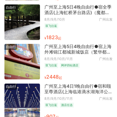
广州至上海5日4晚自由行●宿全季
自由行
酒店(上海虹桥茅台路店)（魔都风
情+四季皆宜+近虹桥地区+早去晚
8月/9月/10月
广州出发
回）
双飞往返
1823
¥
起
广州至上海5日4晚自由行●宿上海
自由行
外滩锦江都城新城饭店（繁华都市
+东方明珠+近外滩）
8月/9月/10月/11月
广州出发
双飞往返
网评四钻酒店
2448
¥
起
广州至上海4日1晚自由行●宿和颐
自由行
至尊酒店(上海临港滴水湖海洋公园
店)/如家精选酒店(上海张江广兰路
8月/9月/10月/11月
广州出发
地铁站店)可选多晚（东方魔都+海
双飞往返
酒店任选
派风情+近上海海昌海洋公园 近浦
东张江地区+早去晚回）
907