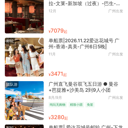
拉-文莱-新加坡（过夜）-巴生-雅
加达 -芽庄-广州17日16晚|
12月
广州出发
7079
¥
起
单船票|2026.11.22爱达花城号 广
邮轮
州-香港-真美-广州6日5晚|
11月
广州出发
3471
¥
起
广州直飞曼谷双飞五日游 ● 曼谷
团队游
+芭提雅+沙美岛 2到9人小团
8月/9月
广州出发
纯玩无购物
精致小团
免签
3280
¥
起
单船票| 爱达花城号邮轮 广州-下龙
邮轮