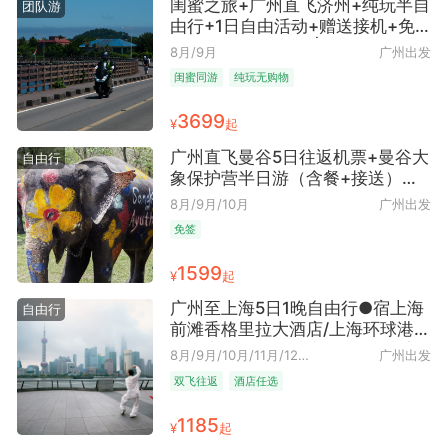
闺蜜之旅+广州直飞济州+纯玩半自
团队游
由行+1日自由活动+赠送接机+免
税店折扣卡5日4晚 | 出片圣地 ●
8月/9月
广州出发
打卡经典涉地可支+牛岛+城山日出
闺蜜同游
纯玩无购物
峰+月汀里+HELLO KITTY博物馆
+羊驼牧场
3699
¥
起
广州直飞曼谷5日往返机票+曼谷大
自由行
象保护营半日游（含餐+接送）自
由行
8月/9月/10月
广州出发
免签
1599
¥
起
广州至上海5日1晚自由行●宿上海
自由行
前滩香格里拉大酒店/上海环球港凯
悦酒店可选多晚（魔都繁华+东方
8月/9月/10月/11月/12
广州出发
明珠+近长风公园地区 近前滩+早
月/2027年1月/2027年2月
双飞往返
酒店任选
去晚回）
1185
¥
起