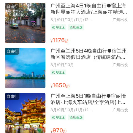
广州至上海4日1晚自由行●宿上海
自由行
新世界丽笙大酒店/上海丽笙精选海
仑宾馆可选（魔都繁华+东方韵味
8月/9月/10月/11月/12
广州出发
+近人民广场地区 近南京路步行
月/2027年1月
双飞往返
酒店任选
街）
1176
¥
起
广州至兰州5日4晚自由行●宿兰州
自由行
新区智选假日酒店（传统建筑品味
+近兰州新区站+早去晚回）
8月/9月/10月
广州出发
双飞往返
1650
¥
起
广州至上海5日1晚自由行●宿丽怡
自由行
酒店·上海火车站店/全季酒店(上海
人民广场福州路店)可选多晚（东方
8月/9月/10月/11月/12
广州出发
明珠+海派风情+近人民广场 近上
月/2027年1月
双飞往返
酒店任选
海火车站地区+早去晚回）
970
¥
起