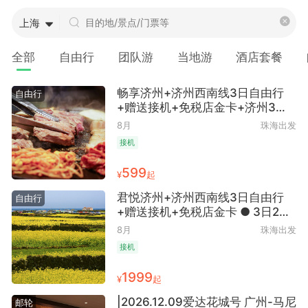
上海
全部
自由行
团队游
当地游
酒店套餐
畅享济州+济州西南线3日自由行
自由行
+赠送接机+免税店金卡+济州3日2
晚自由行 ● （含两晚济州维斯
8月
珠海出发
WITH酒店+西南线一日游）
接机
599
¥
起
君悦济州+济州西南线3日自由行
自由行
+赠送接机+免税店金卡 ● 3日2晚
（含两晚君悦酒店+西南线一日
8月
珠海出发
游）
接机
1999
¥
起
|2026.12.09爱达花城号 广州-马尼
邮轮