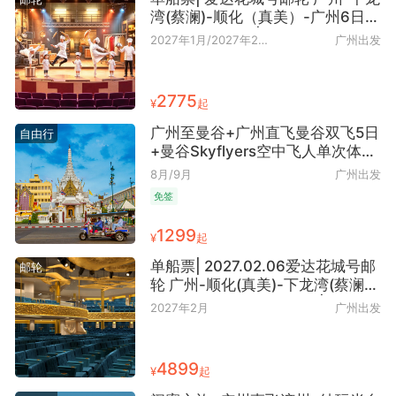
湾(蔡澜)-顺化（真美）-广州6日5
晚（春季航线）|
2027年1月/2027年2
广州出发
月/2027年3月
2775
¥
起
广州至曼谷+广州直飞曼谷双飞5日
自由行
+曼谷Skyflyers空中飞人单次体验
票自由行
8月/9月
广州出发
免签
1299
¥
起
单船票| 2027.02.06爱达花城号邮
邮轮
轮 广州-顺化(真美)-下龙湾(蔡澜)-
广州6日5晚（春季航线）|
2027年2月
广州出发
4899
¥
起