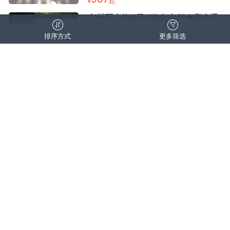
¥
起
广州至上海5日4晚自由行●宿全季
自由行
酒店(上海虹桥茅台路店)（魔都风
推荐排序
排序方式
更多筛选
情+四季皆宜+近虹桥地区+早去晚
8月/9月/10月
广州出发
回）
双飞往返
销量
取消
清空筛选
确认
1823
¥
起
点评数量
价格区间
价格区间（元）
广州至上海5日4晚自由行●宿上海
自由行
外滩锦江都城新城饭店（繁华都市
好评优先
—
+东方明珠+近外滩）
行程天数
8月/9月/10月/11月
广州出发
双飞往返
网评四钻酒店
价格从低到高
清空价格
出发城市
2448
¥
起
价格从高到低
出游时间
广州至上海4日1晚自由行●宿和颐
自由行
至尊酒店(上海临港滴水湖海洋公园
店)/如家精选酒店(上海张江广兰路
8月/9月/10月/11月
广州出发
人群场景
地铁站店)可选多晚（东方魔都+海
双飞往返
酒店任选
派风情+近上海海昌海洋公园 近浦
服务特色
东张江地区+早去晚回）