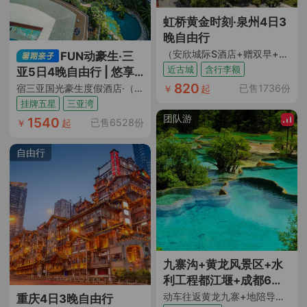
高，推荐给想要英爱深
度游的朋友们，真是太
虹桥黄金时刻·泉州4日3
值了！"
晚自由行
（安欣城际S酒店+赠双早+地理位置优越邻美食街+近古城开元寺+含托运行李额）
FUN动豪生·三
近古城
含行李额
亚5日4晚自由行 | 悠享
820
慢活假期
已售1736份
宿三亚国光豪生度假酒店·（含双早+免税店折扣券及班车）
￥
起
挂牌五星
三亚湾
团队游
1540
已售6528份
￥
起
自由行
九寨沟+黄龙风景区+水
利工程都江堰+成都6日
跟团游
动车往返黄龙九寨+地陪导游陪同 DIY行程二选一 行程2+1座保姆车 全程入住网评5钻酒店+2晚连住九寨沟沟口
重庆4日3晚自由行