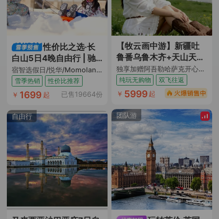
【牧云画中游】新疆吐
性价比之选·长
鲁番乌鲁木齐+天山天池
白山5日4晚自由行 | 驰
+S21沙漠公路+五彩滩
独享加赠阿吾勒哈萨克开心牧场抱萌羊+仙草汤涮+烤肉+篝火晚会 升级1晚4钻酒店 满7人升级2+1车 1人成团 吐进乌出/乌进吐出
骋纯白滑雪场
宿智选假日/悦华/Momoland酒店（ 双早+日场滑雪票+汉拿山温泉票+限时水乐园+限时娱雪乐园+当地接送机+云巅观雪暖心套餐或酒店下午茶一次）
+禾木风景区+喀纳斯景
纯玩无购物
双飞往返
雪季热销
性价比推荐
区+独库公路+那拉提旅
5999
1699
￥
起
已售19664份
￥
起
游风景区+赛里木湖+伊
帕尔汗薰衣草基地8日7
团队游
自由行
晚跟团游