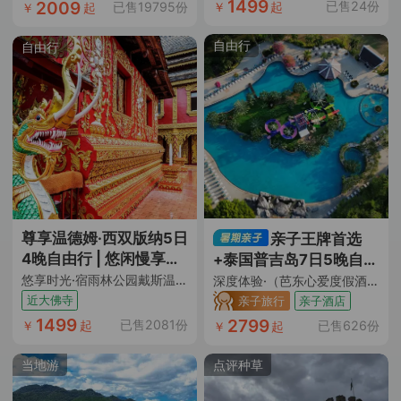
1499
2009
已售24份
￥
起
已售19795份
￥
起
自由行
自由行
尊享温德姆·西双版纳5日
亲子王牌首选
4晚自由行 | 悠闲慢享旅
+泰国普吉岛7日5晚自由
途
行
悠享时光·宿雨林公园戴斯温德姆（连住4晚网评4钻酒店含双早 酒店近勐泐大佛寺景区 热带植被环绕 恒温泳池+往返机票+含10kg托运行李额）
深度体验·（芭东心爱度假酒店+步行 3 分钟到芭东海滩+三个独特泳池+水上乐园滑滑梯+亲子蘑菇屋+闹中取静+花园式度假）
近大佛寺
亲子旅行
亲子酒店
1499
2799
已售2081份
已售626份
￥
起
￥
起
当地游
点评种草