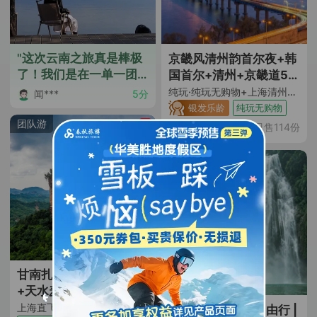
"这次云南之旅真是棒极
京畿风清州韵首尔夜+韩
了！我们是在一单一团
国首尔+清州+京畿道5日
的基础上出发的，丽江
4晚跟团游
纯玩·纯玩无购物+上海清州直飞往返+全程五花特二级酒店含早入住+韩服体验+国立清州博物馆+镇川笼桥+非遗水原华城+景福宫+特别赠送精彩涂鸦秀+韩国团体签证
闻***
5分
古城的氛围让我流连忘
银发乐龄
纯玩无购物
返，四方街的热闹市集
团队游
3399
已售114份
￥
起
让人目不暇接。在泸沽
湖风景区，从观景台眺
自由行
望这碧波万顷的美景，
猪槽船游湖到里格码
头，体验了多样化的湖
光山色，真是让人心旷
神怡。大理古城的历史
韵味浓厚，云杉坪索道
上的刺激感受让我难以
甘南扎尕那+甘加秘境
忘怀。这次旅行让我深
+天水麦积山石窟+拉卜
刻感受到了云南的风情
楞寺+米拉日巴佛阁+若
上海直飞广元｜封顶20人纯玩团｜全程横排2+1座保姆车｜含14顿餐｜6晚网评4钻+1晚网评5钻酒店
贵州安顺6日1晚自由行 |