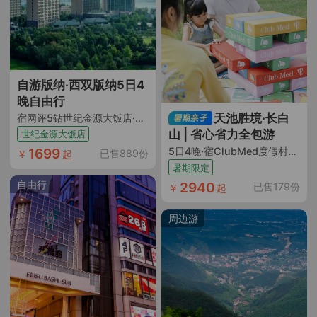
得挑，导游服务专业，
讲解详尽，让我们对每
个景点都有了深入的了
解。每次旅行都是新故
事的开始，在这巴尔干
自游版纳·西双版纳5日4
之旅中，我感受到了历
晚自由行
史与自然的完美融合。
天池胜境·长白
宿网评5钻世纪金源大饭店·（酒店含双早 舒享泳池/位置优越近多个景点/揽澜沧江景/步行可达江边夜市+含上海往返西双版纳机票+手提7kg托运10kg行李额）
强烈推荐春秋，性价比
山 | 省心省力全包游
世纪金源大饭店
超高，下次还要跟着
1699
5日4晚·宿ClubMed度假村酒店（全天餐食+酒店内温泉+丰富活动+儿童俱乐部+当地接送机）
已售889份
￥
起
去。"
暑期限定
自由行
2940
已售179份
￥
起
周边游