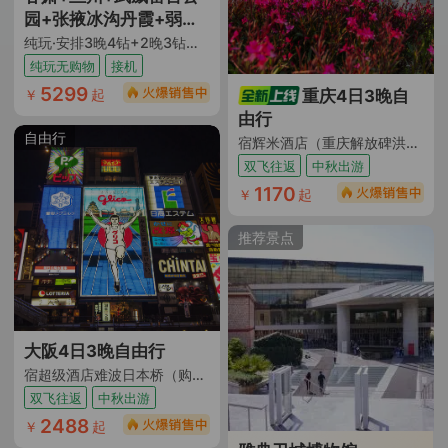
园+张掖冰沟丹霞+弱水·
金沙湾胡杨林+怪树林
纯玩·安排3晚4钻+2晚3钻酒店+安排2+1陆地头等舱+兰州飞机往返
+居延海+额济纳旗胡杨
纯玩无购物
接机
林景区+金塔沙漠胡杨林
5299
￥
起
重庆4日3晚自
景区+巴丹吉林沙漠+武
由行
威文庙+天梯山石窟+兰
自由行
宿辉米酒店（重庆解放碑洪崖洞店）（上海直飞重庆 ｜ 宿网评3钻酒店 距离临江门地铁120米 步行到洪崖洞风貌区 ｜ 带周末短假 请假友好 推荐游览洪崖洞夜景 ｜ 解放碑步行街 ｜ 八一路好吃街）
州水墨丹霞旅游景区+景
双飞往返
中秋出游
泰黄河石林8日7晚跟团
1170
￥
起
游
推荐景点
大阪4日3晚自由行
宿超级酒店难波日本桥（购物街区畅享+近黑门市场+早去晚回）
双飞往返
中秋出游
2488
￥
起