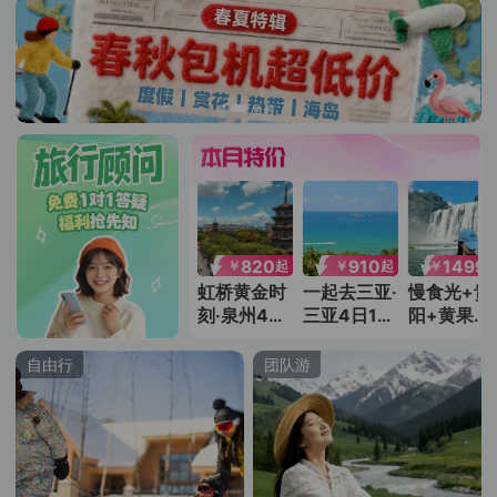
999
1599
820
910
1499
￥
￥
￥
￥
￥
起
起
起
起
成都5日1晚
毗邻地铁站
虹桥黄金时
一起去三亚·
慢食光+贵
自由行
+泰国曼谷
刻·泉州4日
三亚4日1晚
阳+黄果树
自由行 | 沉
3晚自由行
自由行 | 悠
瀑布+西江
浸式体验
然度假生活
千户苗寨
自由行
团队游
+荔波小七
孔+梵净山
+镇远古城
日5晚跟团
游