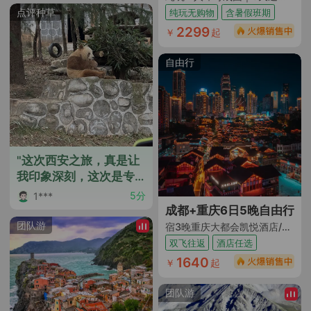
点评种草
纯玩无购物
含暑假班期
2299
￥
起
自由行
"这次西安之旅，真是让
我印象深刻，这次是专
门的研学之旅，看了网
5分
1***
红熊猫七仔，还买了七
成都+重庆6日5晚自由行
仔周边，去了2个博物
团队游
宿3晚重庆大都会凯悦酒店/重庆W PLUS HOTEL可选+2晚成都桔子酒店(成都天府广场宽窄巷子店)/泰平丽锦酒店(九眼桥牛王庙地铁站店)可选（重庆进成都出+巴渝文化深度行）
馆，听导游讲解学到很
双飞往返
酒店任选
多，西安游但是大家要
1640
￥
起
注意，和江浙沪相比，
居民财富还是有差距，
团队游
体现在众多餐厅都没有