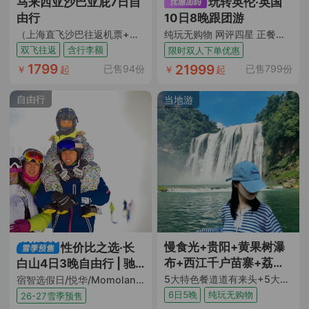
马来西亚沙巴亚庇7日自
玩转英伦·英国
由行
10日8晚跟团游
（上海直飞沙巴往返机票+含7KG手提行李+10KG托运行李额度+风下之乡+饕餮马来美食）
纯玩无购物 网评四星 正餐全含 九大门票 约克大教堂入内 格林威治 温德米尔湖区 达西庄园 两大学府 炸鱼和薯条餐 直飞往返 送WIFI和保险
双飞往返
含行李额
限时双人下单优惠
1799
21999
已售94份
已售799份
￥
起
￥
起
自由行
当地游
慢食光+贵阳+黄果树瀑
性价比之选·长
布+西江千户苗寨+荔波
白山4日3晚自由行 | 驰
小七孔+梵净山+镇远古
骋纯白滑雪场
5大特色餐道道有来头+5大核心景点一次玩遍不留遗憾+4晚4钻酒店+1晚西江苗寨内特色民宿+赠观景雨衣+苗药足浴包+非遗蜡染 DIY+特色伴手礼+ 纯玩0购物0车销
宿智选假日/悦华/Momoland酒店（双早+日场滑雪票+汉拿山温泉票+限时水乐园+限时娱雪乐园门票+当地接送机+BOOMi一日营）
城6日5晚跟团游
6日5晚
纯玩无购物
26-27雪季预售