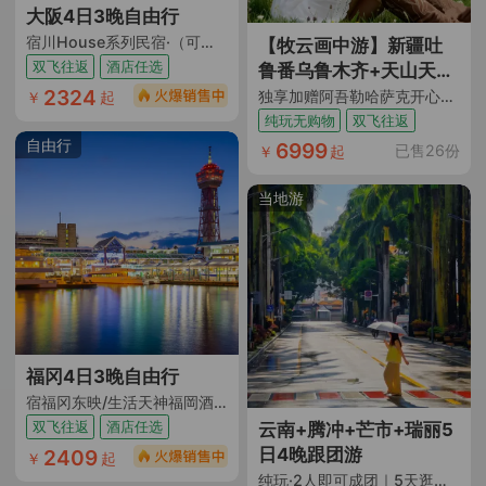
大阪4日3晚自由行
宿川House系列民宿·（可洗可煮的市区大空间民宿丨推荐黑门店一旁边就是本地人超爱的大阪厨房）
【牧云画中游】新疆吐
双飞往返
酒店任选
鲁番乌鲁木齐+天山天池
+S21沙漠公路+五彩滩
2324
独享加赠阿吾勒哈萨克开心牧场抱萌羊+仙草汤涮+烤肉+篝火晚会 升级1晚4钻酒店 满7人升级2+1车 1人成团 吐鲁番往返
￥
起
+禾木风景区+喀纳斯景
纯玩无购物
双飞往返
区+独库公路+那拉提旅
自由行
6999
已售26份
￥
起
游风景区+赛里木湖+伊
帕尔汗薰衣草基地8日7
当地游
晚跟团游
福冈4日3晚自由行
宿福冈东映/生活天神福岡酒店·（加购服务丨签证代办 wifi代订 接送机 大丸百货步行圈内）
双飞往返
酒店任选
云南+腾冲+芒市+瑞丽5
日4晚跟团游
2409
￥
起
纯玩·2人即可成团｜5天逛遍3座城｜吃遍5大特色餐5大地道小吃｜5大核心地标景点全覆盖｜ 缅式洗头+马帮烤茶+田园咖啡｜逛市井夜市｜一日自由活动随心逛｜1晚4钻酒店+升级1晚温泉酒店+2晚和顺温泉民宿｜特色伴手礼｜纯玩0购物0车销｜全程透明无隐形店