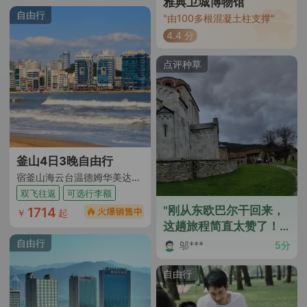
雅典卫城博物馆
自由行
"由100多根混凝土柱支撑"
4.4 分
点评种草
釜山4日3晚自由行
宿釜山海云台温德姆华美达安可酒店（海滨温泉度假胜地）
双飞往返
可选行李额
"刚从东欧巴尔干回来，
1714
￥
起
这趟旅程简直太赞了！
免签的便利让我们省了
自由行
邬***
5分
不少签证的麻烦，说走
就走的旅行真的做到
自由行
了。团队游行程安排很
合理，住宿和餐饮都没