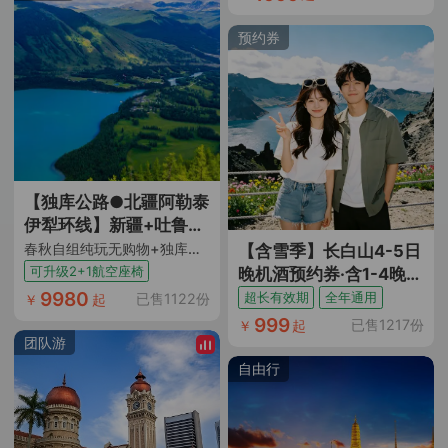
| 探秘大漠风情+星空+丹
霞地貌
预约券
【独库公路●北疆阿勒泰
伊犁环线】新疆+吐鲁番
+乌鲁木齐+天山天池
春秋自组纯玩无购物+独库公路精华北段+城市4钻+近景区住宿+满12人升级2+1车
【含雪季】长白山4-5日
+S21沙漠公路+阿勒泰
可升级2+1航空座椅
晚机酒预约券·含1-4晚万
+五彩滩+喀纳斯+禾木
达智选/悦华/锦华度假/
9980
超长有效期
全年通用
已售1122份
￥
起
+魔鬼城+赛里木湖+伊犁
华美胜地瑞士/松果里酒
999
已售1217份
￥
起
+那拉提+独库公路10日
店
团队游
跟团游
自由行