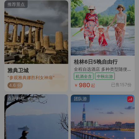
顺往返8日跟团游 | 乡村
推荐景点
度假
桂林6日5晚自由行
全程自选酒店 多种类型随便选 桂林阳朔随心选
雅典卫城
机酒全含
中秋出游
"参观雅典娜胜利女神庙"
980
已售157份
￥
起
4.6 分
点评种草
团队游