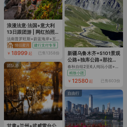
空调，本身西安就比江
浙沪冷，叠加没有空调
吃饭，怕冷的小伙伴还
是建议春秋或者暑假再
浪漫法意·法国+意大利
体验，行程里有额外的
13日跟团游 | 网红拍照地
自由行时间，看了赳赳
·出片圣地
法南普罗旺斯+蔚蓝海岸+五渔村+比萨斜塔 九大世遗 里昂美食市场 往返直飞 送WIFI和保险 26人小团
大秦，巨好看，比行程
情侣蜜月
建行支付专享
里的西安千古情不知道
18999
新疆乌鲁木齐+S101景观
已售1358份
￥
起
好多少，推荐有时间一
公路+独库公路+那拉提
定要看"
团队游
+库车+阿克苏温宿大峡
春秋自组2至6人纯玩小团+全程4钻酒店+穿越全段独库公路+全段盘龙古道+乌鲁木齐进喀什出不走回头路
谷+喀什老城+白沙湖+卡
精致小团
湖+帕米尔高原+塔县飞
12580
已售603份
￥
起
机往返9日跟团游
自由行
甘肃+兰州+武威雷台公