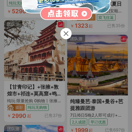
和魅力，2人成团的形式
尔盖花湖+黄河九曲第一
纯玩无购物
双飞往返
醉美山水·亲子清凉夏日
也非常方便，司机兼导
湾+陇南官鹅沟8日7晚跟
5290
悠享时光·宿星程酒店(安顺学院南马广场店)/锦江白玉兰酒店(安顺国贸广场店)可选·（安顺往返+早去晚回+酒店近安顺古城+酒店距机场仅15分钟车程+含手提7kg+托运10kg）
已售224份
￥
起
游服务周到贴心，给我
团游
亲子旅行
双飞往返
们的旅行提供了更多的
团队游
1323
已售35份
￥
起
灵活性。每个景点都有
其独特的风味，比如在
团队游
凤阳邑茶马古道上，历
史的痕迹让人沉思。磻
溪村的宁静与蓝月谷的
秀丽相得益彰，而大理
的风情别树一帜，喜洲
古镇的民族韵味饮食文
化各有千秋，这次旅行
【甘青印记】+张掖+敦
不仅让我感受到了自然
煌市+祁连+莫高窟+鸣沙
之美，也让我体验了民
山月牙泉+大柴旦翡翠湖
纯玩·限量抢购 0购物丨张掖直飞往返 甘青大环线 包机专享丨升级1晚宿携程网评4钻酒店+特别安排1晚宿星空房 10人以上升级豪华2+1陆地头等舱用车 航拍+藏服换装骑马拍照体验
纯臻曼芭·泰国+曼谷+芭
族文化和历史的交融。"
+生命树打卡基地+察尔
摄影
纯玩无购物
提雅跟团游
汗盐湖+茶卡盐湖+张掖
2990
7日/6日5晚2人即可成行+纯玩0购物+沙美岛加格兰岛双岛出海+经典大皇宫玉佛寺+骑大象巡游+泰服换装体验+海鲜市场实现海鲜自由+浪漫粉红沙滩下午茶+曼谷一日自由活动+芭提雅海景酒店
已售37份
￥
起
丹霞+青海湖圣泉湾(断
2人成团
早订优惠
崖)+冰沟林海8日跟团游
团队游
1999
已售697份
￥
起