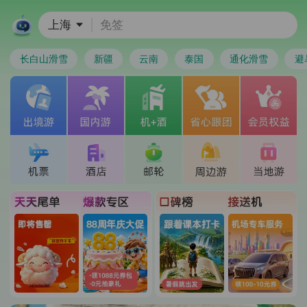
上海
免签
长白山滑雪
新疆
云南
泰国
通化滑雪
避