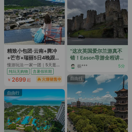
精致小包团·云南+腾冲
"这次英国爱尔兰游真不
+芒市+瑞丽5日4晚跟团
错！Eason导游全程讲解
游
详细，让我们深入了解
慢游玩法·一家一团｜5天逛遍3座城｜吃遍5大特色餐5大地道小吃｜5大核心地标景点全覆盖｜ 缅式洗头+马帮烤茶+田园咖啡｜逛市井夜市｜一日自由活动随心逛｜1晚4钻酒店+升级1晚温泉酒店+2晚和顺温泉民宿｜特色伴手礼｜纯玩0购物0车销｜全程透明无隐形店
杨***
5分
了每个地方的历史和文
纯玩无购物
含暑假班期
化。当地大巴司机也很
自由行
2699
￥
起
好。行程安排合理，想
去的景点都有，每一步
自由行
都是惊喜。这次旅行让
我彻底放松并开阔了眼
界。天气也很给力，没
有遗憾。住宿舒适，中
餐合口味，性价比很