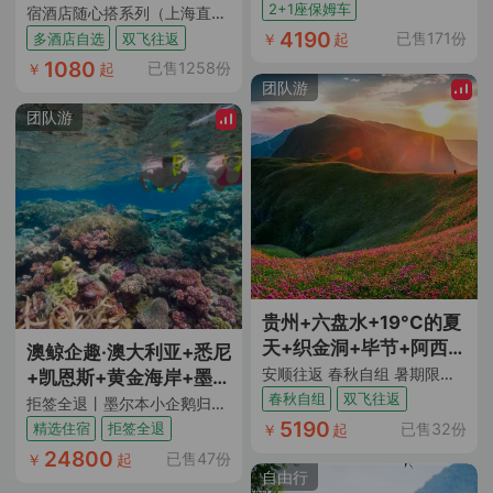
2+1座保姆车
宿酒店随心搭系列（上海直飞重庆 酒店任选3晚连住｜多酒店多房型可选）
4190
已售171份
多酒店自选
双飞往返
￥
起
1080
已售1258份
￥
起
团队游
团队游
贵州+六盘水+19°C的夏
天+织金洞+毕节+阿西里
澳鲸企趣·澳大利亚+悉尼
西韭菜坪+海坪彝族文化
安顺往返 春秋自组 暑期限定丨满20人升级2+1旅游车+经典黄果树/毕节/六盘水环线游 赠送上海市区送浦东机场服务
+凯恩斯+黄金海岸+墨尔
小镇+玉舍国家森林公园
春秋自组
双飞往返
本10日跟团游
拒签全退丨墨尔本小企鹅归巢+悉尼出海观鲸/游船晚餐+凯恩斯大堡礁+天堂农庄抱考拉合照+歌剧院入内及中文讲解+蓝山公园国家公园+热带雨林水陆战车+黄金海岸直升机+打卡大洋路十二使徒岩丨精选酒店+升级2晚五钻+赠WiFi+旅游险
+乌蒙大草原+三线建设
5190
已售32份
精选住宿
拒签全退
￥
起
博物馆+水城古镇+黄果
24800
已售47份
￥
起
树大瀑布+天龙屯堡+安
自由行