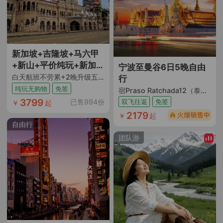
新加坡+吉隆坡+马六甲
+新山+平价纯玩+新加坡
宁波至曼谷6日5晚自由
市5日4晚跟团游
白天航班不劳累+2晚升级五钻酒店+网红旧禧街警察局+赞美广场+圣淘沙+马六甲古城+鬼仔巷+城市单轨列车+吉隆坡母亲河及河畔壁画+占美回 教堂+双子塔+太子城粉红清真寺+优质领队服务+双国免签
行
纯玩无购物
免签
宿Praso Ratchada12（泰拳文化探寻）
3799
双飞往返
免签
已售994份
￥
起
2179
￥
起
自由行
团队游