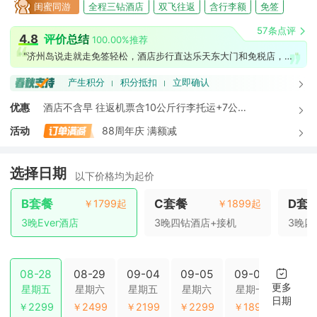
闺蜜同游
全程三钻酒店
双飞往返
含行李额
免签
早去午回
中秋出游
国庆出行
含暑假班期
57条点评
4.8
评价总结
100.00%推荐
"
"
"济州岛说走就走免签轻松，酒店步行直达乐天东大门和免税店，早去晚回双飞不折腾"
产生积分
积分抵扣
立即确认
优惠
酒店不含早 往返机票含10公斤行李托运+7公斤
自提行李 ▲韩国酒店单人入住需满19周岁!未满
活动
88周年庆 满额减
者至少一名满19周岁成人陪同，因此政策而无法
出行的，仍需承担合同违约责任
选择日期
以下价格均为起价
B套餐
C套餐
D套
￥1799起
￥1899起
3晚Ever酒店
3晚四钻酒店+接机
3晚四
08-28
08-29
09-04
09-05
09-07
09-1
更多
星期五
星期六
星期五
星期六
星期一
星期
日期
￥2299
￥2499
￥2199
￥2299
￥1899
￥199