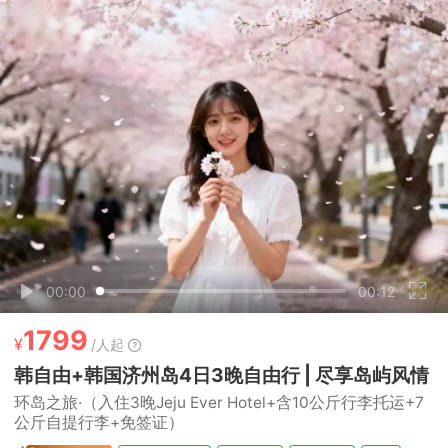
00:00
00:12
1799
¥
/人起
韩自由+韩国济州岛4日3晚自由行 | 尽享岛屿风情
环岛之旅·（入住3晚Jeju Ever Hotel+含10公斤行李托运+7
公斤自提行李+免签证）