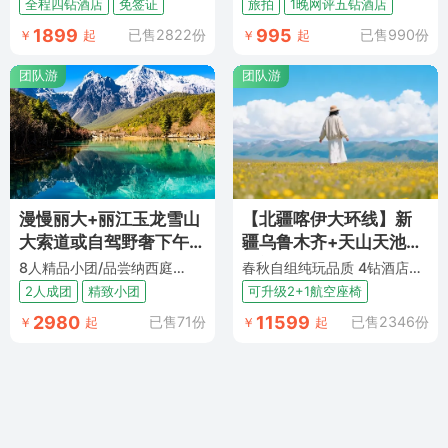
全程四钻酒店
免签证
旅拍
1晚网评五钻酒店
1899
995
已售2822份
已售990份
￥
起
￥
起
团队游
团队游
漫慢丽大+丽江玉龙雪山
【北疆喀伊大环线】新
大索道或自驾野奢下午
疆乌鲁木齐+天山天池
茶或古城旅拍3选1+大理
+喀纳斯+禾木+五彩滩
8人精品小团/品尝纳西庭院下午茶
春秋自组纯玩品质 4钻酒店+1晚那拉提+1晚禾木+1晚巴音+升级1晚5钻 3大景观公路+12人升级2+1舒适座椅车
洱海生态廊道+海舌生态
+世界魔鬼城+赛里木湖
2人成团
精致小团
可升级2+1航空座椅
公园+丽江5日跟团游 |
+伊宁+喀拉峻+那拉提
2980
11599
已售71份
已售2346份
￥
起
￥
起
览尽山海胜景 ·
+巴音布鲁克双飞10日跟
团游 ·