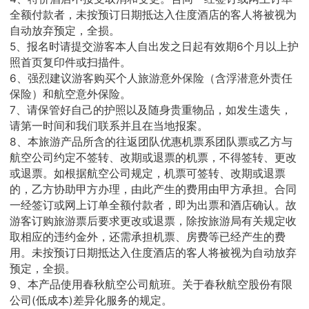
全额付款者，未按预订日期抵达入住度酒店的客人将被视为
自动放弃预定，全损。
5、报名时请提交游客本人自出发之日起有效期6个月以上护
照首页复印件或扫描件。
6、强烈建议游客购买个人旅游意外保险（含浮潜意外责任
保险）和航空意外保险。
7、请保管好自己的护照以及随身贵重物品，如发生遗失，
请第一时间和我们联系并且在当地报案。
8、本旅游产品所含的往返团队优惠机票系团队票或乙方与
航空公司约定不签转、改期或退票的机票，不得签转、更改
或退票。如根据航空公司规定，机票可签转、改期或退票
的，乙方协助甲方办理，由此产生的费用由甲方承担。合同
一经签订或网上订单全额付款者，即为出票和酒店确认。故
游客订购旅游票后要求更改或退票，除按旅游局有关规定收
取相应的违约金外，还需承担机票、房费等已经产生的费
用。未按预订日期抵达入住度酒店的客人将被视为自动放弃
预定，全损。
9、本产品使用春秋航空公司航班。关于春秋航空股份有限
公司(低成本)差异化服务的规定。