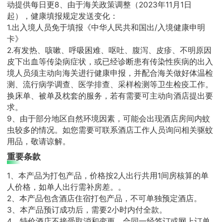
动提供每日更8、由于海关政策调整（2023年11月1日
起），健康填报规定发送变化：
1.出入境人员免于填报《中华人民共和国出/入境健康申明
卡》
2.有发热、咳嗽、呼吸困难、呕吐、腹泻、皮疹、不明原因
皮下出血等传染病症状，或已经诊断患有传染性疾病的出入
境人员须主动向海关进行健康申报，并配合海关做好体温检
测、流行病学调查、医学排查、采样检测等卫生检疫工作。
换床单、被单及枕套的服务，若有需要可主动向酒店提出要
求。
9、由于部分地区自然环境因素，可能会出现酒店房间内蚊
虫较多的情况。如您需要可联系酒店工作人员询问相关驱蚊
用品，敬请谅解。
重要条款
1、本产品为打包产品，价格按2人出行共用1间房核算的单
人价格，如单人出行需补房差。。
2、本产品包含酒店住宿打包产品，不可单独预定酒店。
3、本产品预订成功后，需要2小时内付全款。
4、特价酒店不接受取消和变更。合同一经签订或网上订单