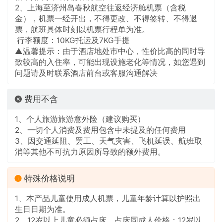
2、上海至济州岛春秋航空往返经济舱机票（含税
金），机票一经开出，不得更改、不得签转、不得退
票，航班具体时刻以机票行程单为准。 
 行李额度：10KG托运及7KG手提
▲温馨提示：由于酒店地处市中心，性价比高的同时导
致较高的入住率，可能出现设施老化等情况，如您遇到
问题请及时联系酒店前台或客服沟通解决
费用不含
1、个人旅游旅游意外险（建议购买）
2、一切个人消费及费用包含中未提及的任何费用
3、因交通延阻、罢工、天气灾害、飞机延误、航班取
消等其他不可抗力原因所导致的额外费用。
特殊价格说明
1、本产品儿童使用成人机票，儿童年龄计算以护照出
生日日期为准。
2、12岁以上儿童必须占床，占床同成人价格；12岁以