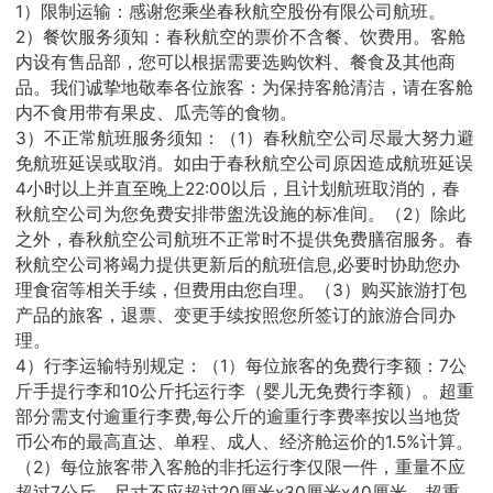
1）限制运输：感谢您乘坐春秋航空股份有限公司航班。
2）餐饮服务须知：春秋航空的票价不含餐、饮费用。客舱
内设有售品部，您可以根据需要选购饮料、餐食及其他商
品。我们诚挚地敬奉各位旅客：为保持客舱清洁，请在客舱
内不食用带有果皮、瓜壳等的食物。
3）不正常航班服务须知：（1）春秋航空公司尽最大努力避
免航班延误或取消。如由于春秋航空公司原因造成航班延误
4小时以上并直至晚上22:00以后，且计划航班取消的，春
秋航空公司为您免费安排带盥洗设施的标准间。（2）除此
之外，春秋航空公司航班不正常时不提供免费膳宿服务。春
秋航空公司将竭力提供更新后的航班信息,必要时协助您办
理食宿等相关手续，但费用由您自理。（3）购买旅游打包
产品的旅客，退票、变更手续按照您所签订的旅游合同办
理。
4）行李运输特别规定：（1）每位旅客的免费行李额：7公
斤手提行李和10公斤托运行李（婴儿无免费行李额）。超重
部分需支付逾重行李费,每公斤的逾重行李费率按以当地货
币公布的最高直达、单程、成人、经济舱运价的1.5%计算。
（2）每位旅客带入客舱的非托运行李仅限一件，重量不应
超过7公斤，尺寸不应超过20厘米x30厘米x40厘米。超重