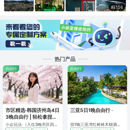
156
热门产品
自由行
自由行
市区精选·韩国济州岛4日
三亚5日1晚自由行 ·
3晚自由行 | 轻松拿捏出
片率 ·
小众玩法·（入住3晚市区四钻酒店济州with jeju/withcity/withstay酒店+近保健路步行街+近新罗免税店+含10公斤行李托运+免签证）
宿1晚三亚湾红树林木棉酒店城市景观房（含早餐 +免税店折扣券+酒店健身房）