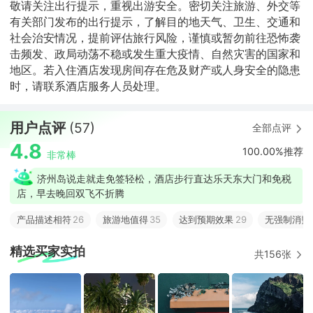
敬请关注出行提示，重视出游安全。密切关注旅游、外交等
有关部门发布的出行提示，了解目的地天气、卫生、交通和
社会治安情况，提前评估旅行风险，谨慎或暂勿前往恐怖袭
击频发、政局动荡不稳或发生重大疫情、自然灾害的国家和
地区。若入住酒店发现房间存在危及财产或人身安全的隐患
时，请联系酒店服务人员处理。
用户点评
(57)
全部点评
4.8
100.00%推荐
非常棒
济州岛说走就走免签轻松，酒店步行直达乐天东大门和免税
店，早去晚回双飞不折腾
产品描述相符
26
旅游地值得
35
达到预期效果
29
无强制消费
精选买家实拍
共156张