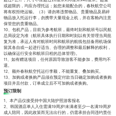
或超限的，均应办理托运；如您未能配合的，春秋航空公司
将有权拒绝运输。（3）请勿将违禁物品、贵重物品及易碎
物品放入托运行李，勿携带大量现金上机，并在客舱内注意
保管您的贵重物品。
10、包机产品，目前为参考航班，最终时刻和航班号以民航
总局设定为准（航班具体执行日期和时刻以有关管理当局批
复为准，承运人有对航班时间和航班的航线包括备用机场保
留其各自或一起进行适当、合理的调整和最后解释的权利，
以确保运行安全和航班日程的总体管理)。
11、如有赠送项目，任何原因导致游客不能参加，费用均不
退。
12、额外春秋航空托运行李额，不能重复、叠加购买。
13、加购或者换购产品须在预定付款当日确定加购或者换购
项目并且付款，订单成立后不可加购或者换购。
预订限制
1、本产品仅接受持中国大陆护照游客报名
2、韩国酒店单人入住需满19周岁!未满者至少一名满19周岁
成人陪同，因此政策而无法出行的，仍需承担合同违约责任