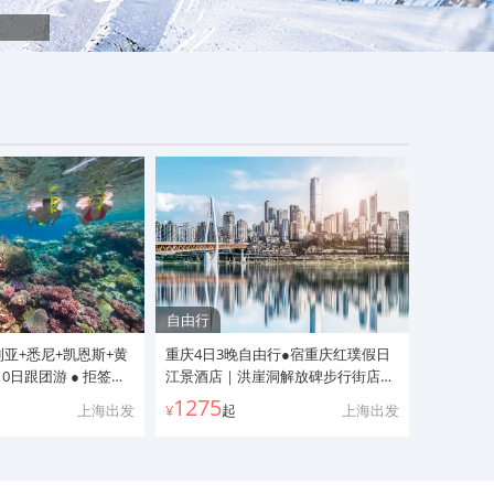
自由行
团队游
利亚+悉尼+凯恩斯+黄
重庆4日3晚自由行●宿重庆红璞假日
【北疆喀
0日跟团游 ● 拒签全
江景酒店｜洪崖洞解放碑步行街店
+天山天池
鹅归巢+悉尼出海观
（上海直飞重庆 酒店吊脚楼建筑风格
界魔鬼城
1275
1159
上海出发
¥
起
上海出发
¥
凯恩斯大堡礁+天堂农
22楼平台观嘉陵江+直通解放碑 1楼
拉提+巴音
歌剧院入内及中文讲
前往洪崖洞）
春秋自组纯玩品质 
家公园+热带雨林水陆
提+1晚禾
直升机+打卡大洋路十
大景观公路