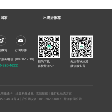
门国家
出境游推荐
注微博
订阅邮件
服务电话（09:00-17:30）
扫码下载
关注春秋旅游
0-820-6222
春秋旅游APP
微信服务号
秋商旅通卡
绿翼积分通兑
友情链接
旅行社系统方案
05004894号-4
沪公网安备31010502000015
旅游合同公示