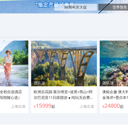
88周年庆大促
雪季预售
团队游
团队游
 全程自选酒店
欧洲后花园·塞尔维亚+波黑+黑山+阿
澳鲸企趣·澳大
林阳朔随心选）
尔巴尼亚11日跟团游 ● 纯玩无自费无
金海岸+墨尔本1
购物+往返直飞+欧洲免签+两晚五星
退丨墨尔本小企
15999
24800
上海出发
¥
起
上海出发
¥
起
凯悦连住+餐食全含+木头村八字火车
鲸/游船晚餐+
+欧洲喀斯特熔岩布纳泉+遗世小屋
庄抱考拉合照+
+博物馆古城培拉特+东欧峡湾科托尔
解+蓝山公园国
游船+亚德里亚海布德瓦都拉斯+世界
战车+黄金海岸