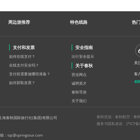
周边游推荐
特色线路
热
支付和发票
安全指南
如何在线支付？
出行安全提示
关
在线支付安全吗？
关于春秋
支付前需要做哪些准备？
客户
营业网点
40
如何获取发票？
诚聘英才
春秋导游
关于我们
春秋优选
春秋航空
春
版权所有 上海春秋国际旅行社(集团)有限公司
服务与隐私条款
沪ICP备
：tqc@springtour.com