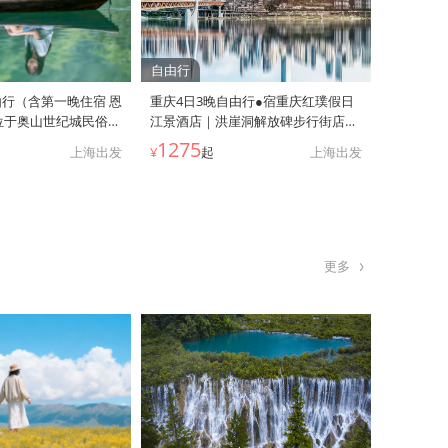
自由行
行（含第一晚住宿 恩
重庆4日3晚自由行●宿重庆红璞假日
位于奥山世纪城民俗街
江景酒店｜洪崖洞解放碑步行街店
戏台 地理位置优越+旅
（上海直飞重庆 酒店吊脚楼建筑风格
1275
上海出发
¥
起
上海出发
22楼平台观嘉陵江+直通解放碑 1楼
前往洪崖洞）
更多