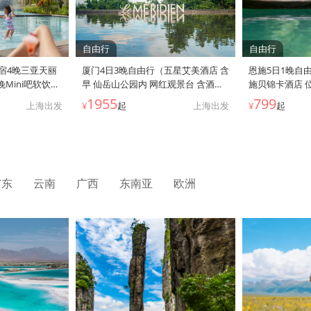
自由行
自由行
 宿4晚三亚天丽
厦门4日3晚自由行（五星艾美酒店 含
恩施5日1晚自由
Mini吧软饮
早 仙岳山公园内 网红观景台 含酒店
施贝锦卡酒店 
到市区穿梭巴士 虹桥往返早去晚回
中心 近恩施大
1955
799
上海出发
¥
起
上海出发
¥
起
少请一天假）
游交通便利）
广东
云南
广西
东南亚
欧洲