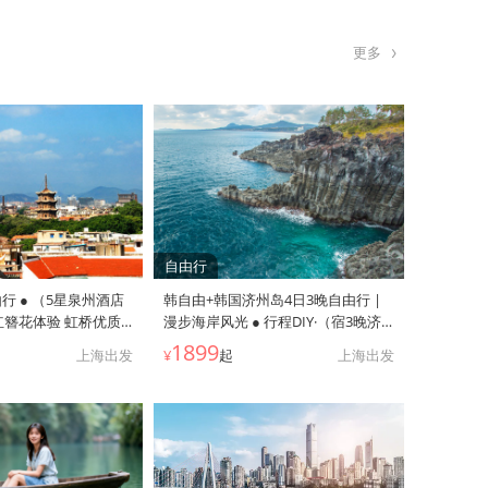
酒店+升级2晚五钻
险
更多
自由行
行 ● （5星泉州酒店
韩自由+韩国济州岛4日3晚自由行 |
红簪花体验 虹桥优质
漫步海岸风光 ● 行程DIY·（宿3晚济
红美食店）
州市区四钻酒店+含托运行李10公斤
1899
上海出发
¥
起
上海出发
+济州机场接机+免税店折扣卡）