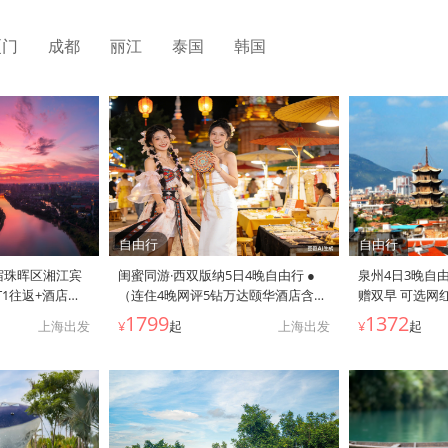
上最长之一黄金全景玻璃缆车+杜米
二使徒岩丨精选
托尔国家公园黑湖+十大特色餐
+赠WiFi+旅游
厦门
成都
丽江
泰国
韩国
自由行
自由行
宿珠晖区湘江宾
闺蜜同游·西双版纳5日4晚自由行 ●
泉州4日3晚自由
1往返+酒店临
（连住4晚网评5钻万达颐华酒店含双
赠双早 可选网
景区+船山书院
早+往返机票含10KG托运行李额+金
航班 近N家网
1799
1372
上海出发
¥
起
上海出发
¥
起
可达雁城之星摩天
澜湄游艇套餐+下午茶+3张原照片+告
利 距离衡阳南岳
庄打卡旅拍+4张精修照片10张底片
站10公里）
+简易妆造）