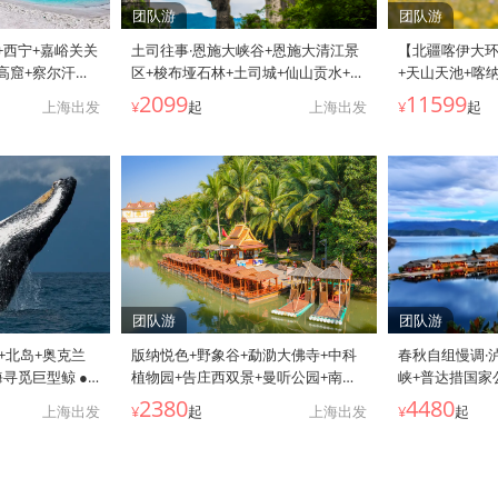
团队游
团队游
+西宁+嘉峪关关
土司往事·恩施大峡谷+恩施大清江景
【北疆喀伊大
高窟+察尔汗盐
区+梭布垭石林+土司城+仙山贡水+女
+天山天池+喀
卡盐湖-天空之
儿城双飞纯玩5日4晚跟团游 ● 升级3
界魔鬼城+赛里
2099
11599
上海出发
¥
起
上海出发
¥
起
剑景区+张掖丹霞
顿特色餐+安排网评四钻酒店丨已含
拉提+巴音布鲁克
丨张掖直飞往返
景区必选交通
春秋自组纯玩品质 4钻酒店+1
程网评4钻酒店
提+1晚禾木+1晚
换装体验 10人
大景观公路+12
等舱用车+赠上海
务
团队游
团队游
+北岛+奥克兰
版纳悦色+野象谷+勐泐大佛寺+中科
春秋自组慢调·
海寻觅巨型鲸 ●
植物园+告庄西双景+曼听公园+南糯
峡+普达措国家
曼冰川直升机+观
山5日跟团游 | 悠闲度假 ● 2成人起发
+云杉坪索道+
2380
4480
上海出发
¥
起
上海出发
¥
起
缆车丨萤火虫洞
12成人内精品小团 全程网评4钻酒店
古道+大理古城+
驼丨奥克兰升5
+含必要景区小交通+邂逅傣王妃换装
景山色 ● 2
观星小镇住宿丨
秀+特色下午茶体验
丽大香三地网评
高餐标美食
+蓝续扎染+猪