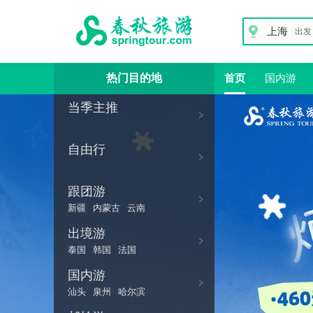
上海
出发
热门目的地
首页
国内游
当季主推
自由行
跟团游
新疆
内蒙古
云南
出境游
泰国
韩国
法国
国内游
汕头
泉州
哈尔滨