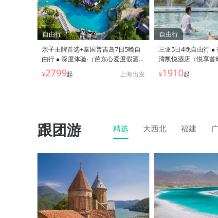
自由行
自由行
亲子王牌首选+泰国普吉岛7日5晚自
三亚5日4晚自由行 ●
由行 ● 深度体验·（芭东心爱度假酒店
湾凯悦酒店（悦享首晚
+步行 3 分钟到芭东海滩+三个独特泳
+精美旅拍）
2799
1910
¥
起
上海出发
¥
起
池+水上乐园滑滑梯+亲子蘑菇屋+闹
中取静+花园式度假）
跟团游
精选
大西北
福建