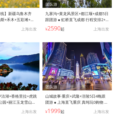
团队游
环线】新疆乌鲁木齐
九寨沟+黄龙风景区+都江堰+成都5日
纳斯+禾木+五彩滩+世
跟团游 ● 虹桥直飞成都 行程安排2+1
木湖+伊宁+喀拉峻+那
座保姆车 全程入住网评4钻酒店 含天
2590
上海出发
¥
起
上海出发
双飞10日跟团游 ●
府机场接送
晚那拉
巴音+升级1晚5钻 3
人升级2+1舒适座椅车
团队游
泸沽湖+香格里拉+虎跳
山城故事·重庆+武隆+涪陵5日4晚跟
公园+丽江玉龙雪山
团游 ● 上海直飞重庆 真纯玩0购物 3
大理洱海+凤阳邑茶马
晚网评4钻酒店+其中1晚升级商圈酒
1999
上海出发
¥
起
上海出发
喜洲8日跟团游 | 湖
店 错落山城特色丨武隆仙女山+天生
人成团一单一团双飞纯玩
三桥+涪陵816工程+武陵山大裂谷+
4钻酒店+泸沽湖民宿
夜游洪崖洞 2+1保姆车丨赠上海接机
槽船游湖
到家