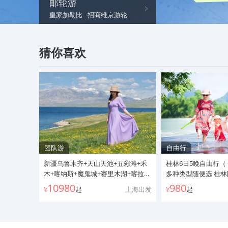
邮轮游
皇家加勒比
招商维京游轮
星梦邮轮
华东周边游
猜你喜欢
团队游
自由行
新疆乌鲁木齐+天山天池+五彩滩+禾
桂林6日5晚自由行（
木+喀纳斯+魔鬼城+赛里木湖+喀拉峻
多种类型随便选 桂
+那拉提+独库公路双飞10日跟团游●
10980
980
¥
起
上海出发
¥
起
春秋自组纯玩团+独库精华北段+阿禾
公路+S21沙漠公路+城市4钻酒店+1晚
那拉提+1晚禾木+特色餐