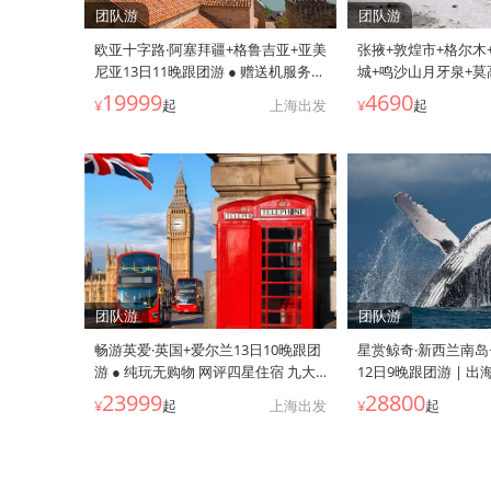
团队游
团队游
欧亚十字路·阿塞拜疆+格鲁吉亚+亚美
张掖+敦煌市+格尔木
尼亚13日11晚跟团游 ● 赠送机服务
城+鸣沙山月牙泉+莫
+赠移动WIFI+赠旅行险+提前报名立
湖+大柴旦翡翠湖+茶
19999
4690
¥
起
上海出发
¥
起
减丨一价全含+品质好团+全程网评5
境景区+青海湖二郎
钻酒店+升级2晚国际品牌丨巴库老城
8日跟团游 ● 0购物
+舍基皇宫+葡萄酒庄品酒+巴统游艇
包机专享丨全程宿携
+阿里尼诺雕塑+圣三一教堂+阿纳努
古丝绸之路要道 藏服
里城堡+卡兹别克山+塞凡湖丨高加索
以上升级2+1陆地头
三国KC
市区回程专车接机服
团队游
团队游
畅游英爱·英国+爱尔兰13日10晚跟团
星赏鲸奇·新西兰南岛
游 ● 纯玩无购物 网评四星住宿 九大
12日9晚跟团游 | 出
门票 温德米尔湖区 科兹沃尔德 丘吉
纯玩·升35座丨塔斯
23999
28800
¥
起
上海出发
¥
起
尔庄园 剑桥游船+泰晤士河游船 两大
鲸+企鹅归巢+天空
学府 巨人堤 特色餐+下午茶 送WIFI和
+霍比特村+牧场撸羊
保险 往返直飞 26人小团
钻+皇后镇3晚连住+
春节黑金鲍年夜饭+