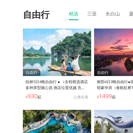
自由行
精选
三亚
长白山
自由行
自由行
桂林5日4晚自由行 ● （全程精选酒店
衡阳4日3晚自由行●
多种类型随心选 酒店位置优越 含
馆豪华房（春航虹桥T
10KG托运+7KG手提行李额）
近石鼓书院+东洲岛
930
1499
¥
起
上海出发
¥
起
+南岳第一峰+步行
轮+衡阳广场 出行便
机场22公里+衡阳东