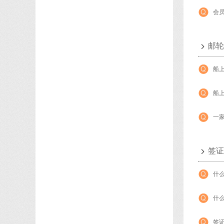
会
邮轮
船
船
一
签证
什
什
签