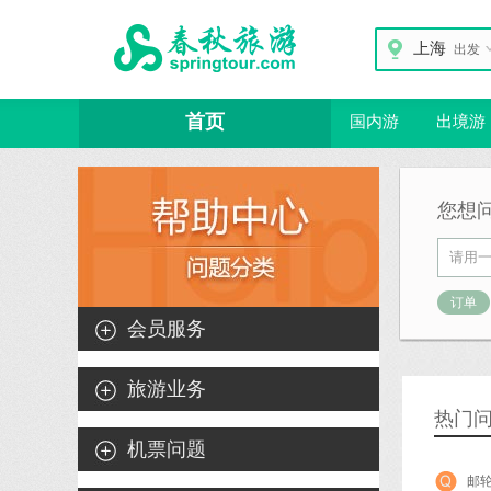
上海
出发
首页
国内游
出境游
您想
订单
会员服务
旅游业务
热门
机票问题
邮