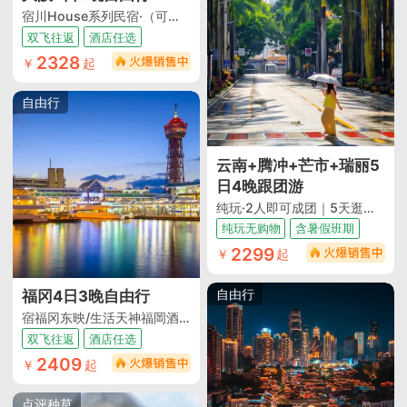
宿川House系列民宿·（可洗可煮的市区大空间民宿丨推荐黑门店一旁边就是本地人超爱的大阪厨房）
双飞往返
酒店任选
2328
￥
起
自由行
云南+腾冲+芒市+瑞丽5
日4晚跟团游
纯玩·2人即可成团｜5天逛遍3座城｜吃遍5大特色餐5大地道小吃｜5大核心地标景点全覆盖｜ 缅式洗头+马帮烤茶+田园咖啡｜逛市井夜市｜一日自由活动随心逛｜1晚4钻酒店+升级1晚温泉酒店+2晚和顺温泉民宿｜特色伴手礼｜纯玩0购物0车销｜全程透明无隐形店
纯玩无购物
含暑假班期
2299
￥
起
自由行
福冈4日3晚自由行
宿福冈东映/生活天神福岡酒店·（加购服务丨签证代办 wifi代订 接送机 大丸百货步行圈内）
双飞往返
酒店任选
2409
￥
起
点评种草