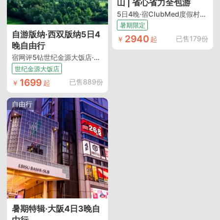
山 | 省心省力全包游
5日4晚·宿ClubMed度假村酒店（全天餐食+酒店内温泉+丰富活动+儿童俱乐部+当地接送机）
暑期限定
自游版纳·西双版纳5日4
2940
已售179份
￥
起
晚自由行
宿网评5钻世纪金源大饭店·（酒店含双早 舒享泳池/位置优越近多个景点/揽澜沧江景/步行可达江边夜市+含上海往返西双版纳机票+手提7kg托运10kg行李额）
世纪金源大饭店
1699
已售889份
￥
起
自由行
暑期特辑·大阪4日3晚自
由行