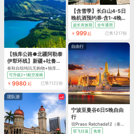
霞地貌
【含雪季】长白山4-5日
晚机酒预约券·含1-4晚万
达智选/悦华/锦华度假/
超长有效期
全年通用
华美胜地瑞士/松果里酒
999
已售1217份
￥
起
店
自由行
【独库公路●北疆阿勒泰
伊犁环线】新疆+吐鲁番
+乌鲁木齐+天山天池
春秋自组纯玩无购物+独库公路精华北段+城市4钻+近景区住宿+满12人升级2+1车
+S21沙漠公路+阿勒泰
可升级2+1航空座椅
+五彩滩+喀纳斯+禾木
9980
已售1122份
￥
起
+魔鬼城+赛里木湖+伊犁
+那拉提+独库公路10日
团队游
跟团游
宁波至曼谷6日5晚自由
行
宿Praso Ratchada12（泰拳文化探寻）
双飞往返
免签