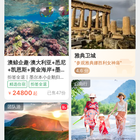
土人情了解，并能切实
解决吃喝玩乐过程中遇
到的诸多问题。住宿真
好，除了四星酒店，还
有两夜正儿八经五星级
酒店。车也舒适，司机
友善尽责。总之，此行
是值得的！"
雅典卫城
澳鲸企趣·澳大利亚+悉尼
"参观雅典娜胜利女神庙"
+凯恩斯+黄金海岸+墨尔
4.6 分
本10日跟团游
拒签全退丨墨尔本小企鹅归巢+悉尼出海观鲸/游船晚餐+凯恩斯大堡礁+天堂农庄抱考拉合照+歌剧院入内及中文讲解+蓝山公园国家公园+热带雨林水陆战车+黄金海岸直升机+打卡大洋路十二使徒岩丨精选酒店+升级2晚五钻+赠WiFi+旅游险
自由行
精选住宿
拒签全退
24800
已售47份
￥
起
团队游