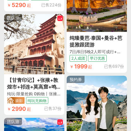
湾+陇南官鹅沟8日7晚跟
5290
已售224份
￥
起
团游
团队游
纯臻曼芭·泰国+曼谷+芭
提雅跟团游
7日/6日5晚2人即可成行+纯玩0购物+沙美岛加格兰岛双岛出海+经典大皇宫玉佛寺+骑大象巡游+泰服换装体验+海鲜市场实现海鲜自由+浪漫粉红沙滩下午茶+曼谷一日自由活动+芭提雅海景酒店
2人成团
早订优惠
1999
已售697份
￥
起
预约券
【甘青印记】+张掖+敦
煌市+祁连+莫高窟+鸣沙
山月牙泉+大柴旦翡翠湖
纯玩·限量抢购 0购物丨张掖直飞往返 甘青大环线 包机专享丨升级1晚宿携程网评4钻酒店+特别安排1晚宿星空房 10人以上升级豪华2+1陆地头等舱用车 航拍+藏服换装骑马拍照体验
+生命树打卡基地+察尔
摄影
纯玩无购物
汗盐湖+茶卡盐湖+张掖
2990
已售37份
￥
起
丹霞+青海湖圣泉湾(断
崖)+冰沟林海8日跟团游
团队游
| 探秘大漠风情+星空+丹