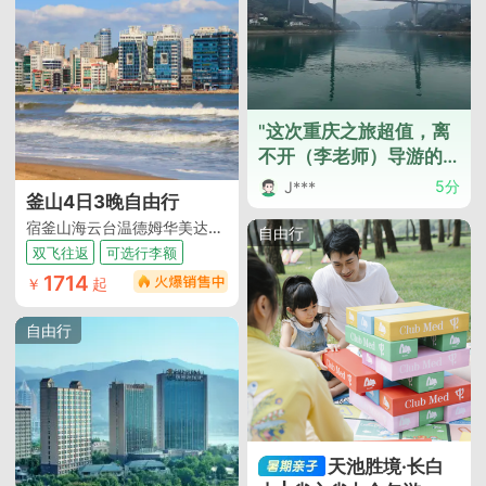
"这次重庆之旅超值，离
不开（李老师）导游的
专业素养，行程安排的
5分
J***
釜山4日3晚自由行
非常合理。仙女山的
宿釜山海云台温德姆华美达安可酒店（海滨温泉度假胜地）
雪，武隆的天生三桥，
自由行
双飞往返
可选行李额
816的神秘，李子坝的独
1714
特，洪崖洞的灯火，重
￥
起
庆的夜景……吃的好，住
的好，行千里知广大。"
自由行
天池胜境·长白