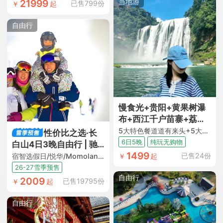
得性价比高，行程是我
当地游
21999
已售799份
￥
起
想去的地方，小周也热
情的介绍一了一下，所
自由行
以果断报名。9位小伙伴
结伴出游，一路欢身笑
语，彭导游服务也可
以，不厌其烦的解说和
服务大家。为春秋点
赞。"
慢食光+贵阳+黄果树瀑
布+西江千户苗寨+荔波
小七孔+梵净山+镇远古
5大特色餐道道有来头+5大核心景点一次玩遍不留遗憾+4晚4钻酒店+1晚西江苗寨内特色民宿+赠观景雨衣+苗药足浴包+非遗蜡染 DIY+特色伴手礼+ 纯玩0购物0车销
性价比之选·长
城6日5晚跟团游
6日5晚
纯玩无购物
白山4日3晚自由行 | 驰
1499
骋纯白滑雪场
已售24份
宿智选假日/悦华/Momoland酒店（双早+日场滑雪票+汉拿山温泉票+限时水乐园+限时娱雪乐园门票+当地接送机+BOOMi一日营）
￥
起
26-27雪季预售
自由行
2009
已售19795份
￥
起
自由行