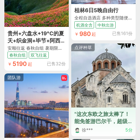
桂林6日5晚自由行
全程自选酒店 多种类型随便选 桂林阳朔随心选
机酒全含
中秋出游
980
贵州+六盘水+19°C的夏
已售161份
￥
起
天+织金洞+毕节+阿西里
西韭菜坪+海坪彝族文化
点评种草
安顺往返 春秋自组 暑期限定丨满20人升级2+1旅游车+经典黄果树/毕节/六盘水环线游 赠送上海市区送浦东机场服务
小镇+玉舍国家森林公园
春秋自组
双飞往返
+乌蒙大草原+三线建设
5190
已售32份
￥
起
博物馆+水城古镇+黄果
树大瀑布+天龙屯堡+安
团队游
顺往返8日跟团游 | 乡村
度假
"这次东欧之旅太棒了！
能免签游巴尔干，超级
方便。导游专业又热
徐***
5分
情，耐心、细致的服务