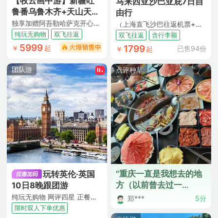
【牧云画中游】新疆吐
马来西亚沙巴亚庇7日自
鲁番乌鲁木齐+天山天池
由行
+S21沙漠公路+五彩滩
独享加赠阿吾勒哈萨克开心牧场抱萌羊+仙草汤涮+烤肉+篝火晚会 升级1晚4钻酒店 满7人升级2+1车 1人成团 吐进乌出/乌进吐出
（上海直飞沙巴往返机票+含7KG手提行李+10KG托运行李额度+风下之乡+饕餮马来美食）
+禾木风景区+喀纳斯景
纯玩无购物
双飞往返
双飞往返
含行李额
区+独库公路+那拉提旅
5999
1799
￥
起
已售94份
￥
起
游风景区+赛里木湖+伊
帕尔汗薰衣草基地8日7
团队游
点评种草
晚跟团游
"重庆一直是我想去的地
玩转英伦·英国
方（以前曾去过一
10日8晚跟团游
次），当看到春秋的这
纯玩无购物 网评四星 正餐全含 九大门票 约克大教堂入内 格林威治 温德米尔湖区 达西庄园 两大学府 炸鱼和薯条餐 直飞往返 送WIFI和保险
郑***
5分
个行程后怦然心动，觉
限时双人下单优惠