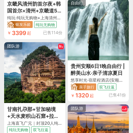
每一位团友，行程安排
自由行
京畿风清州韵首尔夜+韩
得有条不紊。住宿也很
国首尔+清州+京畿道5日
舒适，最后2晚还免费升
4晚跟团游
纯玩·纯玩无购物+上海清州直飞往返+全程五花特二级酒店含早入住+韩服体验+国立清州博物馆+镇川笼桥+非遗水原华城+景福宫+特别赠送精彩涂鸦秀+韩国团体签证
级了五星级酒店，餐饮
银发乐龄
纯玩无购物
也地道美味，性价比真
3399
已售114份
￥
起
的是高。而且往返交通
和当地交通都很顺畅。
团队游
整个旅行过程中，我还
学到了很多知识，这次
的旅行体验真的很值得
贵州安顺6日1晚自由行 |
分享。？？？？？"
醉美山水·亲子清凉夏日
悠享时光·宿星程酒店(安顺学院南马广场店)/锦江白玉兰酒店(安顺国贸广场店)可选·（安顺往返+早去晚回+酒店近安顺古城+酒店距机场仅15分钟车程+含手提7kg+托运10kg）
亲子旅行
双飞往返
1320
已售41份
￥
起
团队游
甘南扎尕那+甘加秘境
+天水麦积山石窟+拉卜
楞寺+米拉日巴佛阁+若
上海直飞广元｜封顶20人纯玩团｜全程横排2+1座保姆车｜含14顿餐｜6晚网评4钻+1晚网评5钻酒店
尔盖花湖+黄河九曲第一
纯玩无购物
双飞往返