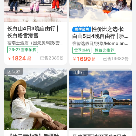
长白山4日3晚自由行 |
性价比之选·长
长白粉雪滑雪
白山5日4晚自由行 | 驰
宿瑞士酒店（园景房/精致套 日场滑雪票+地中海温泉票+YOYO鹿苑体验+限时娱雪乐园+陶艺体验 当地接送机）
骋纯白滑雪场
宿智选假日/悦华/Momoland酒店（ 双早+日场滑雪票+汉拿山温泉票+限时水乐园+限时娱雪乐园+当地接送机+云巅观雪暖心套餐或酒店下午茶一次）
26-27雪季预售
雪季热销
性价比推荐
1824
1699
已售2389份
￥
起
已售19682份
￥
起
团队游
自由行