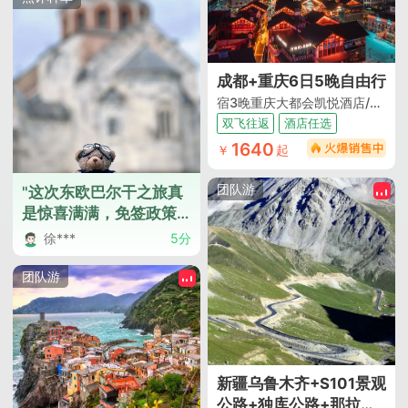
成都+重庆6日5晚自由行
宿3晚重庆大都会凯悦酒店/重庆W PLUS HOTEL可选+2晚成都桔子酒店(成都天府广场宽窄巷子店)/泰平丽锦酒店(九眼桥牛王庙地铁站店)可选（重庆进成都出+巴渝文化深度行）
双飞往返
酒店任选
1640
￥
起
团队游
"这次东欧巴尔干之旅真
是惊喜满满，免签政策
让整个行程更加轻松便
徐***
5分
捷。穿梭在不同国家，
历史底蕴厚重，自然风
团队游
光绚丽，每一步都是文
化和自然的双重享受。
导游服务周到，行程安
排合理，住宿舒适，餐
饮美味。导游王云知识
新疆乌鲁木齐+S101景观
面广，讲解细致，耐心
公路+独库公路+那拉提