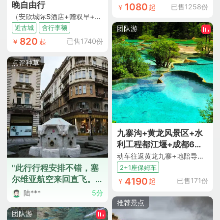
晚自由行
1080
已售1258份
￥
起
（安欣城际S酒店+赠双早+地理位置优越邻美食街+近古城开元寺+含托运行李额）
近古城
含行李额
团队游
820
已售1740份
￥
起
点评种草
九寨沟+黄龙风景区+水
利工程都江堰+成都6日
跟团游
动车往返黄龙九寨+地陪导游陪同 DIY行程二选一 行程2+1座保姆车 全程入住网评5钻酒店+2晚连住九寨沟沟口
"此行行程安排不错，塞
2+1座保姆车
尔维亚航空来回直飞。
4190
已售171份
￥
起
领队兼导游王云十分出
陆***
5分
色，负责任，善交流，
推荐景点
对景点熟悉，对当地风
团队游