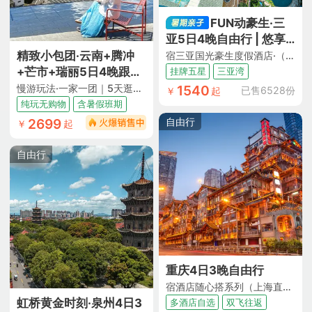
FUN动豪生·三
亚5日4晚自由行 | 悠享
慢活假期
精致小包团·云南+腾冲
宿三亚国光豪生度假酒店·（含双早+免税店折扣券及班车）
+芒市+瑞丽5日4晚跟团
挂牌五星
三亚湾
游
慢游玩法·一家一团｜5天逛遍3座城｜吃遍5大特色餐5大地道小吃｜5大核心地标景点全覆盖｜ 缅式洗头+马帮烤茶+田园咖啡｜逛市井夜市｜一日自由活动随心逛｜1晚4钻酒店+升级1晚温泉酒店+2晚和顺温泉民宿｜特色伴手礼｜纯玩0购物0车销｜全程透明无隐形店
1540
已售6528份
￥
起
纯玩无购物
含暑假班期
自由行
2699
￥
起
自由行
重庆4日3晚自由行
宿酒店随心搭系列（上海直飞重庆 酒店任选3晚连住｜多酒店多房型可选）
虹桥黄金时刻·泉州4日3
多酒店自选
双飞往返