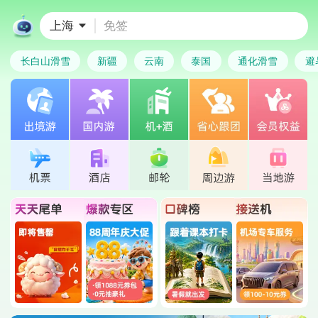
上海
免签
长白山滑雪
新疆
云南
泰国
通化滑雪
避