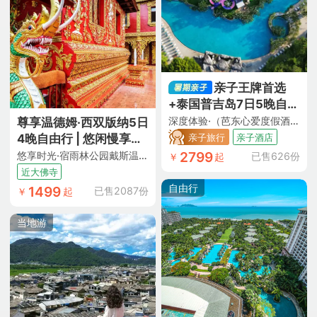
亲子王牌首选
+泰国普吉岛7日5晚自由
行
深度体验·（芭东心爱度假酒店+步行 3 分钟到芭东海滩+三个独特泳池+水上乐园滑滑梯+亲子蘑菇屋+闹中取静+花园式度假）
尊享温德姆·西双版纳5日
亲子旅行
亲子酒店
4晚自由行 | 悠闲慢享旅
途
2799
悠享时光·宿雨林公园戴斯温德姆（连住4晚网评4钻酒店含双早 酒店近勐泐大佛寺景区 热带植被环绕 恒温泳池+往返机票+含10kg托运行李额）
已售626份
￥
起
近大佛寺
自由行
1499
已售2087份
￥
起
当地游