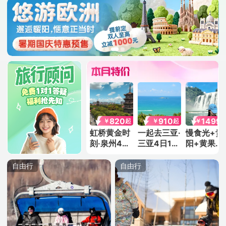
999
1599
820
910
1499
￥
￥
￥
￥
￥
起
起
起
起
成都5日1晚
毗邻地铁站
虹桥黄金时
一起去三亚·
慢食光+贵
自由行
+泰国曼谷
刻·泉州4日
三亚4日1晚
阳+黄果树
自由行 | 沉
3晚自由行
自由行 | 悠
瀑布+西江
浸式体验
然度假生活
千户苗寨
自由行
自由行
+荔波小七
孔+梵净山
+镇远古城
日5晚跟团
游