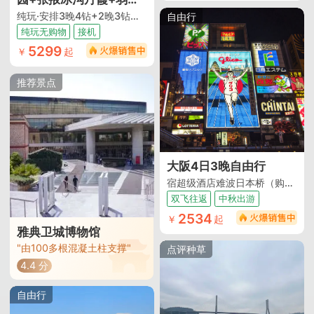
金沙湾胡杨林+怪树林
纯玩·安排3晚4钻+2晚3钻酒店+安排2+1陆地头等舱+兰州飞机往返
自由行
+居延海+额济纳旗胡杨
纯玩无购物
接机
林景区+金塔沙漠胡杨林
5299
￥
起
景区+巴丹吉林沙漠+武
威文庙+天梯山石窟+兰
推荐景点
州水墨丹霞旅游景区+景
泰黄河石林8日7晚跟团
游
大阪4日3晚自由行
宿超级酒店难波日本桥（购物街区畅享+近黑门市场+早去晚回）
双飞往返
中秋出游
2534
￥
起
雅典卫城博物馆
"由100多根混凝土柱支撑"
点评种草
4.4 分
自由行