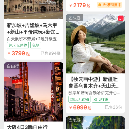
2179
￥
起
团队游
新加坡+吉隆坡+马六甲
+新山+平价纯玩+新加坡
市5日4晚跟团游
白天航班不劳累+2晚升级五钻酒店+网红旧禧街警察局+赞美广场+圣淘沙+马六甲古城+鬼仔巷+城市单轨列车+吉隆坡母亲河及河畔壁画+占美回 教堂+双子塔+太子城粉红清真寺+优质领队服务+双国免签
纯玩无购物
免签
3799
已售994份
￥
起
自由行
【牧云画中游】新疆吐
鲁番乌鲁木齐+天山天池
+S21沙漠公路+五彩滩
独享加赠阿吾勒哈萨克开心牧场抱萌羊+仙草汤涮+烤肉+篝火晚会 升级1晚4钻酒店 满7人升级2+1车 1人成团 吐鲁番往返
+禾木风景区+喀纳斯景
纯玩无购物
双飞往返
区+独库公路+那拉提旅
6999
已售26份
￥
起
游风景区+赛里木湖+伊
帕尔汗薰衣草基地8日7
当地游
晚跟团游
大阪4日3晚自由行