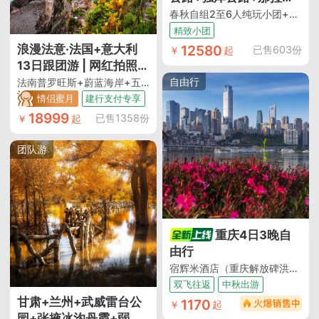
且尽心尽力服务每一位
+库车+阿克苏温宿大峡
春秋自组2至6人纯玩小团+全程4钻酒店+穿越全段独库公路+全段盘龙古道+乌鲁木齐进喀什出不走回头路
客人，这次旅行非常值
谷+喀什老城+白沙湖+卡
精致小团
得，没辜负我的期待，
湖+帕米尔高原+塔县飞
12580
浪漫法意·法国+意大利
已售603份
￥
起
真的是一次视觉和心灵
机往返9日跟团游
13日跟团游 | 网红拍照地
的盛宴。春秋的服务值
·出片圣地
自由行
法南普罗旺斯+蔚蓝海岸+五渔村+比萨斜塔 九大世遗 里昂美食市场 往返直飞 送WIFI和保险 26人小团
得推荐，性价比超高！"
情侣蜜月
建行支付专享
18999
已售1358份
￥
起
团队游
重庆4日3晚自
由行
宿辉米酒店（重庆解放碑洪崖洞店）（上海直飞重庆 ｜ 宿网评3钻酒店 距离临江门地铁120米 步行到洪崖洞风貌区 ｜ 带周末短假 请假友好 推荐游览洪崖洞夜景 ｜ 解放碑步行街 ｜ 八一路好吃街）
双飞往返
中秋出游
甘肃+兰州+武威雷台公
1170
￥
起
园+张掖冰沟丹霞+弱水·