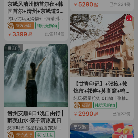
湾+陇南官鹅沟8日7晚跟
5290
京畿风清州韵首尔夜+韩
已售224份
￥
起
团游
国首尔+清州+京畿道5日
4晚跟团游
团队游
纯玩·纯玩无购物+上海清州直飞往返+全程五花特二级酒店含早入住+韩服体验+国立清州博物馆+镇川笼桥+非遗水原华城+景福宫+特别赠送精彩涂鸦秀+韩国团体签证
银发乐龄
纯玩无购物
3399
已售114份
￥
起
自由行
【甘青印记】+张掖+敦
煌市+祁连+莫高窟+鸣沙
山月牙泉+大柴旦翡翠湖
纯玩·限量抢购 0购物丨张掖直飞往返 甘青大环线 包机专享丨升级1晚宿携程网评4钻酒店+特别安排1晚宿星空房 10人以上升级豪华2+1陆地头等舱用车 航拍+藏服换装骑马拍照体验
+生命树打卡基地+察尔
摄影
纯玩无购物
汗盐湖+茶卡盐湖+张掖
2990
贵州安顺6日1晚自由行 |
已售37份
￥
起
丹霞+青海湖圣泉湾(断
醉美山水·亲子清凉夏日
崖)+冰沟林海8日跟团游
团队游
悠享时光·宿星程酒店(安顺学院南马广场店)/锦江白玉兰酒店(安顺国贸广场店)可选·（安顺往返+早去晚回+酒店近安顺古城+酒店距机场仅15分钟车程+含手提7kg+托运10kg）
| 探秘大漠风情+星空+丹
亲子旅行
双飞往返