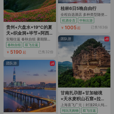
桂林6日5晚自由行
全程自选酒店 多种类型随便选 桂林阳朔随心选
机酒全含
中秋出游
1005
贵州+六盘水+19°C的夏
已售163份
￥
起
天+织金洞+毕节+阿西里
西韭菜坪+海坪彝族文化
团队游
安顺往返 春秋自组 暑期限定丨满20人升级2+1旅游车+经典黄果树/毕节/六盘水环线游 赠送上海市区送浦东机场服务
小镇+玉舍国家森林公园
春秋自组
双飞往返
+乌蒙大草原+三线建设
5190
已售32份
￥
起
博物馆+水城古镇+黄果
树大瀑布+天龙屯堡+安
团队游
顺往返8日跟团游 | 乡村
度假
甘南扎尕那+甘加秘境
+天水麦积山石窟+拉卜
楞寺+米拉日巴佛阁+若
上海直飞广元｜封顶20人纯玩团｜全程横排2+1座保姆车｜含14顿餐｜6晚网评4钻+1晚网评5钻酒店
尔盖花湖+黄河九曲第一
纯玩无购物
双飞往返