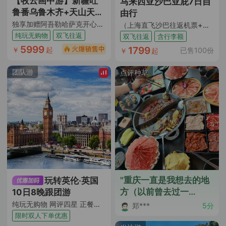
【牧云画中游】新疆吐
马来西亚沙巴亚庇7日自
鲁番乌鲁木齐+天山天池
由行
+S21沙漠公路+五彩滩
独享加赠阿吾勒哈萨克开心牧场抱萌羊+仙草汤涮+烤肉+篝火晚会 升级1晚4钻酒店 满7人升级2+1车 1人成团 吐进乌出/乌进吐出
（上海直飞沙巴往返机票+含7KG手提行李+10KG托运行李额度+风下之乡+饕餮马来美食）
+禾木风景区+喀纳斯景
纯玩无购物
双飞往返
双飞往返
含行李额
区+独库公路+那拉提旅
5999
1799
￥
起
已售100份
￥
起
游风景区+赛里木湖+伊
帕尔汗薰衣草基地8日7
团队游
点评种草
晚跟团游
"重庆一直是我想去的地
玩转英伦·英国
方（以前曾去过一
10日8晚跟团游
次），当看到春秋的这
纯玩无购物 网评四星 正餐全含 九大门票 约克大教堂入内 格林威治 温德米尔湖区 达西庄园 两大学府 炸鱼和薯条餐 直飞往返 送WIFI和保险
郑***
5分
个行程后怦然心动，觉
限时双人下单优惠