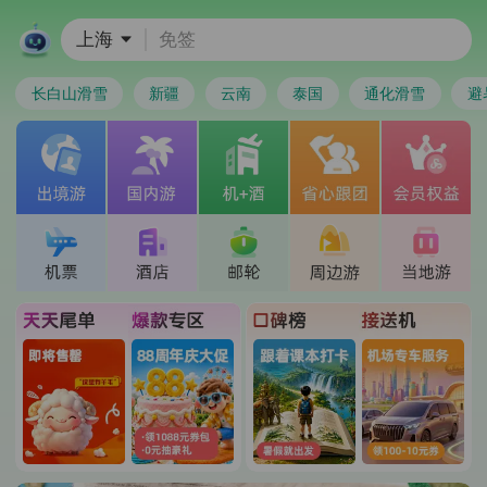
上海
免签
长白山滑雪
新疆
云南
泰国
通化滑雪
避