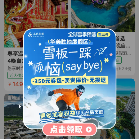
亲子王牌首选
+泰国普吉岛7日5晚自由
行
深度体验·（芭东心爱度假酒店+步行 3 分钟到芭东海滩+三个独特泳池+水上乐园滑滑梯+亲子蘑菇屋+闹中取静+花园式度假）
尊享温德姆·西双版纳5日
亲子旅行
亲子酒店
4晚自由行 | 悠闲慢享旅
途
2799
悠享时光·宿雨林公园戴斯温德姆（连住4晚网评4钻酒店含双早 酒店近勐泐大佛寺景区 热带植被环绕 恒温泳池+往返机票+含10kg托运行李额）
已售626份
￥
起
近大佛寺
自由行
1499
已售2087份
￥
起
当地游