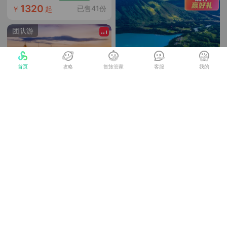
霞地貌
1320
已售41份
￥
起
团队游
首页
攻略
智旅管家
客服
我的
【独库公路●北疆阿勒泰
伊犁环线】新疆+吐鲁番
+乌鲁木齐+天山天池
春秋自组纯玩无购物+独库公路精华北段+城市4钻+近景区住宿+满12人升级2+1车
+S21沙漠公路+阿勒泰
可升级2+1航空座椅
+五彩滩+喀纳斯+禾木
9980
纯臻曼芭·泰国+曼谷+芭
已售1122份
￥
起
+魔鬼城+赛里木湖+伊犁
提雅跟团游
+那拉提+独库公路10日
团队游
7日/6日5晚2人即可成行+纯玩0购物+沙美岛加格兰岛双岛出海+经典大皇宫玉佛寺+骑大象巡游+泰服换装体验+海鲜市场实现海鲜自由+浪漫粉红沙滩下午茶+曼谷一日自由活动+芭提雅海景酒店
跟团游
2人成团
早订优惠
1999
已售697份
￥
起
预约券