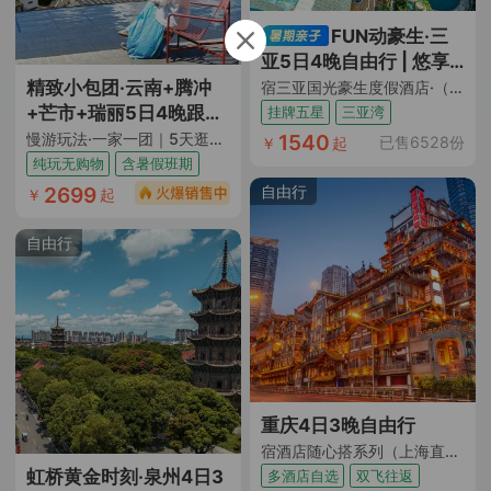
FUN动豪生·三
亚5日4晚自由行 | 悠享
慢活假期
精致小包团·云南+腾冲
宿三亚国光豪生度假酒店·（含双早+免税店折扣券及班车）
+芒市+瑞丽5日4晚跟团
挂牌五星
三亚湾
游
慢游玩法·一家一团｜5天逛遍3座城｜吃遍5大特色餐5大地道小吃｜5大核心地标景点全覆盖｜ 缅式洗头+马帮烤茶+田园咖啡｜逛市井夜市｜一日自由活动随心逛｜1晚4钻酒店+升级1晚温泉酒店+2晚和顺温泉民宿｜特色伴手礼｜纯玩0购物0车销｜全程透明无隐形店
1540
已售6528份
￥
起
纯玩无购物
含暑假班期
自由行
2699
￥
起
自由行
重庆4日3晚自由行
宿酒店随心搭系列（上海直飞重庆 酒店任选3晚连住｜多酒店多房型可选）
虹桥黄金时刻·泉州4日3
多酒店自选
双飞往返