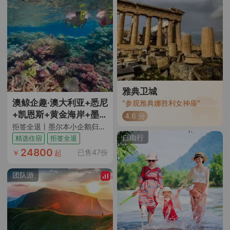
土人情了解，并能切实
解决吃喝玩乐过程中遇
到的诸多问题。住宿真
好，除了四星酒店，还
有两夜正儿八经五星级
酒店。车也舒适，司机
友善尽责。总之，此行
是值得的！"
雅典卫城
澳鲸企趣·澳大利亚+悉尼
"参观雅典娜胜利女神庙"
+凯恩斯+黄金海岸+墨尔
4.6 分
本10日跟团游
拒签全退丨墨尔本小企鹅归巢+悉尼出海观鲸/游船晚餐+凯恩斯大堡礁+天堂农庄抱考拉合照+歌剧院入内及中文讲解+蓝山公园国家公园+热带雨林水陆战车+黄金海岸直升机+打卡大洋路十二使徒岩丨精选酒店+升级2晚五钻+赠WiFi+旅游险
自由行
精选住宿
拒签全退
24800
已售47份
￥
起
团队游