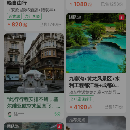
晚自由行
1080
已售1258份
￥
起
（安欣城际S酒店+赠双早+地理位置优越邻美食街+近古城开元寺+含托运行李额）
近古城
含行李额
团队游
820
已售1740份
￥
起
点评种草
九寨沟+黄龙风景区+水
利工程都江堰+成都6日
跟团游
动车往返黄龙九寨+地陪导游陪同 DIY行程二选一 行程2+1座保姆车 全程入住网评5钻酒店+2晚连住九寨沟沟口
"此行行程安排不错，塞
2+1座保姆车
尔维亚航空来回直飞。
4190
已售171份
￥
起
领队兼导游王云十分出
陆***
5分
色，负责任，善交流，
推荐景点
对景点熟悉，对当地风
团队游