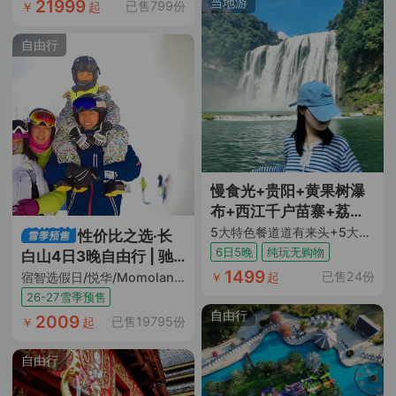
得性价比高，行程是我
当地游
21999
已售799份
￥
起
想去的地方，小周也热
情的介绍一了一下，所
自由行
以果断报名。9位小伙伴
结伴出游，一路欢身笑
语，彭导游服务也可
以，不厌其烦的解说和
服务大家。为春秋点
赞。"
慢食光+贵阳+黄果树瀑
布+西江千户苗寨+荔波
小七孔+梵净山+镇远古
5大特色餐道道有来头+5大核心景点一次玩遍不留遗憾+4晚4钻酒店+1晚西江苗寨内特色民宿+赠观景雨衣+苗药足浴包+非遗蜡染 DIY+特色伴手礼+ 纯玩0购物0车销
性价比之选·长
城6日5晚跟团游
6日5晚
纯玩无购物
白山4日3晚自由行 | 驰
1499
骋纯白滑雪场
已售24份
宿智选假日/悦华/Momoland酒店（双早+日场滑雪票+汉拿山温泉票+限时水乐园+限时娱雪乐园门票+当地接送机+BOOMi一日营）
￥
起
26-27雪季预售
自由行
2009
已售19795份
￥
起
自由行