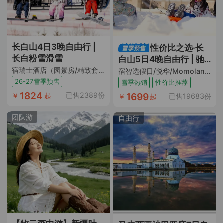
长白山4日3晚自由行 |
性价比之选·长
长白粉雪滑雪
白山5日4晚自由行 | 驰
宿瑞士酒店（园景房/精致套 日场滑雪票+地中海温泉票+YOYO鹿苑体验+限时娱雪乐园+陶艺体验 当地接送机）
骋纯白滑雪场
宿智选假日/悦华/Momoland酒店（ 双早+日场滑雪票+汉拿山温泉票+限时水乐园+限时娱雪乐园+当地接送机+云巅观雪暖心套餐或酒店下午茶一次）
26-27雪季预售
雪季热销
性价比推荐
1824
1699
已售2389份
￥
起
已售19683份
￥
起
团队游
自由行