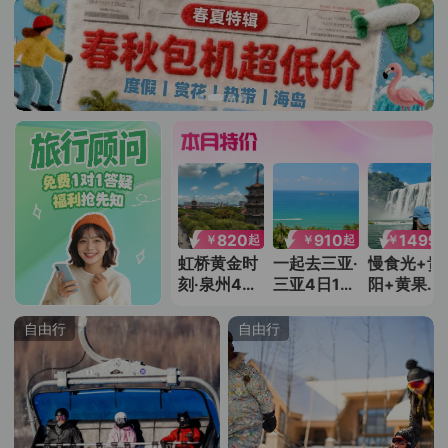
999
1599
820
910
1499
￥
￥
￥
￥
￥
起
起
起
起
成都5日1晚
毗邻地铁站
虹桥黄金时
一起去三亚·
慢食光+贵
自由行
+泰国曼谷
刻·泉州4日
三亚4日1晚
阳+黄果树
自由行 | 沉
3晚自由行
自由行 | 悠
瀑布+西江
浸式体验
然度假生活
千户苗寨
自由行
自由行
+荔波小七
孔+梵净山
+镇远古城
日5晚跟团
游